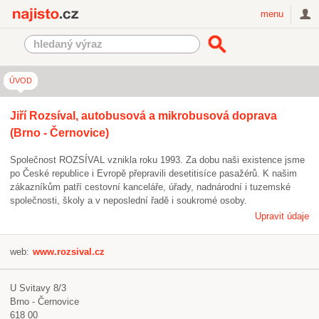
Najisto.cz
menu
ÚVOD
Jiří Rozsíval, autobusová a mikrobusová doprava
(Brno - Černovice)
Společnost ROZSÍVAL vznikla roku 1993. Za dobu naši existence jsme
po České republice i Evropě přepravili desetitisíce pasažérů. K našim
zákazníkům patří cestovní kanceláře, úřady, nadnárodní i tuzemské
společnosti, školy a v neposlední řadě i soukromé osoby.
Upravit údaje
web:
www.rozsival.cz
U Svitavy 8/3
Brno - Černovice
618 00