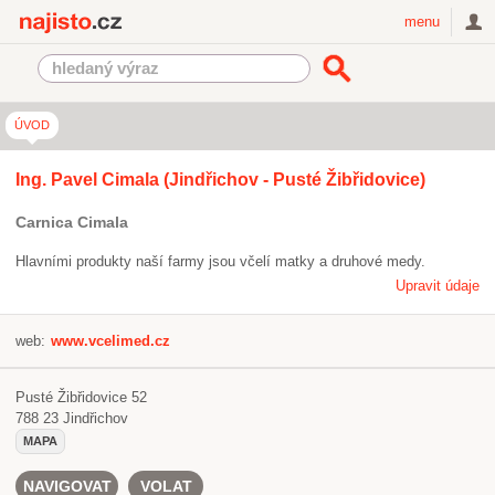
Najisto.cz
menu
ÚVOD
Ing. Pavel Cimala (Jindřichov - Pusté Žibřidovice)
Carnica Cimala
Hlavními produkty naší farmy jsou včelí matky a druhové medy.
Upravit údaje
web:
www.vcelimed.cz
Pusté Žibřidovice 52
788 23
Jindřichov
MAPA
NAVIGOVAT
VOLAT