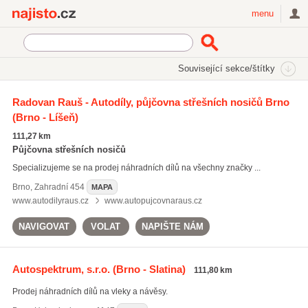
Najisto.cz
menu
SEKCE
ŠTÍTKY
Související sekce/štítky
Najisto.cz
Auto moto
Náhradní díly pro auto-moto
Radovan Rauš - Autodíly, půjčovna střešních nosičů Brno
(Brno - Líšeň)
Náhradní díly pro osobní automobily
(1327)
Náhradní díly pro nákladní a užitkové automobily
(479)
111,27 km
Náhradní díly pro motocykly a skútry
(258)
Půjčovna střešních nosičů
Specializujeme se na prodej náhradních dílů na všechny značky ...
Všechny související sekce
Brno
,
Zahradní 454
MAPA
www.autodilyraus.cz
www.autopujcovnaraus.cz
NAVIGOVAT
VOLAT
NAPIŠTE NÁM
Autospektrum, s.r.o.
(Brno - Slatina)
111,80 km
Prodej náhradních dílů na vleky a návěsy.