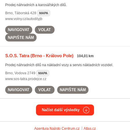
Prodej náhradních a karosářských dílů.
Brno
,
Táborská 428
MAPA
www.volny.cz/autodilyjb
NAVIGOVAT
VOLAT
NAPIŠTE NÁM
S.O.S. Tatra
(Brno - Královo Pole)
104,01 km
Prodej náhradních dílů na nákladní vozy a servis nákladních vozidel.
Brno
,
Vodova 2749
MAPA
www.sos-tatra.prodejce.cz
NAVIGOVAT
VOLAT
NAPIŠTE NÁM
Načíst další výsledky
Agentura Najisto
Centrum.cz
Atlas.cz