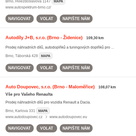
Brno
,
Hviezdoslavova 1147
MAPA
www.autospektrum-brno.cz/
NAVIGOVAT
VOLAT
NAPIŠTE NÁM
Autodíly J+B, s.r.o.
(Brno - Židenice)
109,30 km
Prodej náhradních dílů, autodoplňků a tuningových doplňků pro ...
Brno
,
Táborská 428
MAPA
NAVIGOVAT
VOLAT
NAPIŠTE NÁM
Auto Doupovec, s.r.o.
(Brno - Maloměřice)
108,07 km
Vše pro Vašeho Renaulta
Prodej náhradních dílů pro vozidla Renault a Dacia.
Brno
,
Karlova 331
MAPA
www.autodoupovec.cz
www.autodoupovec.eu
NAVIGOVAT
VOLAT
NAPIŠTE NÁM