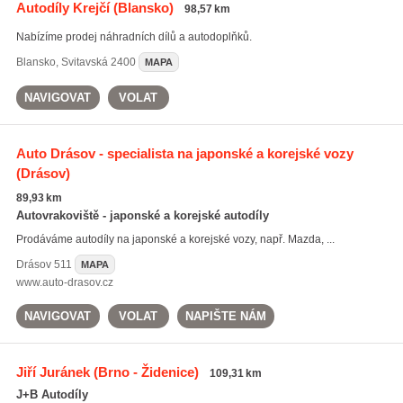
Autodíly Krejčí
(Blansko)
98,57 km
Nabízíme prodej náhradních dílů a autodoplňků.
Blansko
,
Svitavská 2400
MAPA
NAVIGOVAT
VOLAT
Auto Drásov - specialista na japonské a korejské vozy
(Drásov)
89,93 km
Autovrakoviště - japonské a korejské autodíly
Prodáváme autodíly na japonské a korejské vozy, např. Mazda, ...
Drásov
511
MAPA
www.auto-drasov.cz
NAVIGOVAT
VOLAT
NAPIŠTE NÁM
Jiří Juránek
(Brno - Židenice)
109,31 km
J+B Autodíly