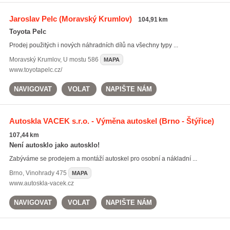
Jaroslav Pelc
(Moravský Krumlov)
104,91 km
Toyota Pelc
Prodej použitých i nových náhradních dílů na všechny typy ...
Moravský Krumlov
,
U mostu 586
MAPA
www.toyotapelc.cz/
NAVIGOVAT
VOLAT
NAPIŠTE NÁM
Autoskla VACEK s.r.o. - Výměna autoskel
(Brno - Štýřice)
107,44 km
Není autosklo jako autosklo!
Zabýváme se prodejem a montáží autoskel pro osobní a nákladní ...
Brno
,
Vinohrady 475
MAPA
www.autoskla-vacek.cz
NAVIGOVAT
VOLAT
NAPIŠTE NÁM