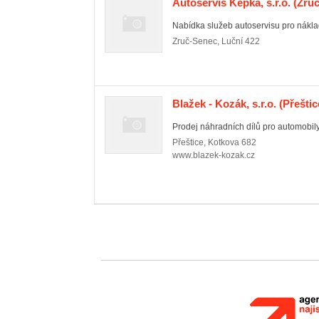
Autoservis Kepka, s.r.o.
(Zruč
Nabídka služeb autoservisu pro náklad
Zruč-Senec
,
Luční 422
Blažek - Kozák, s.r.o.
(Přeštic
Prodej náhradních dílů pro automobily
Přeštice
,
Kotkova 682
www.blazek-kozak.cz