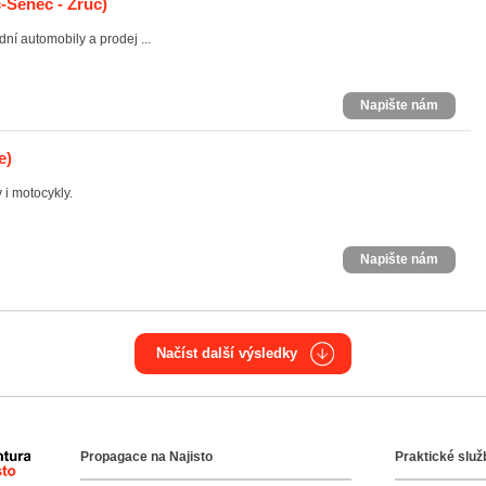
-Senec - Zruč)
ní automobily a prodej ...
Napište nám
e)
 i motocykly.
Napište nám
Načíst další výsledky
Propagace na Najisto
Praktické služ
Agentura Najisto