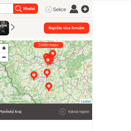
Sekce
bytné
Napište více firmám
Zvětšit mapu
+
−
Leaflet
Plzeňský kraj
Vybrat region