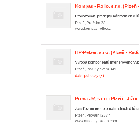
Kompas - Rollo, s.r.o.
(Plzeň 
Provozování prodejny náhradních dílů
Plzeň
,
Pražská 38
www.kompas-rollo.cz
HP-Pelzer, s.r.o.
(Plzeň - Radč
Výroba komponentů interiérového vyb
Plzeň
,
Pod Kyjovem 349
další pobočky (3)
Prima JR, s.r.o.
(Plzeň - Jižní
Zajišťování prodeje náhradních dílů 
Plzeň
,
Plovární 2877
www.autodily-skoda.com