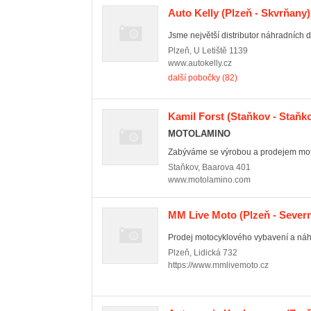
Auto Kelly
(Plzeň - Skvrňany)
Jsme největší distributor náhradních díl
Plzeň
,
U Letiště 1139
www.autokelly.cz
další pobočky (82)
Kamil Forst
(Staňkov - Staňko
MOTOLAMINO
Zabýváme se výrobou a prodejem moto
Staňkov
,
Baarova 401
www.motolamino.com
MM Live Moto
(Plzeň - Sever
Prodej motocyklového vybavení a náhr
Plzeň
,
Lidická 732
https://www.mmlivemoto.cz