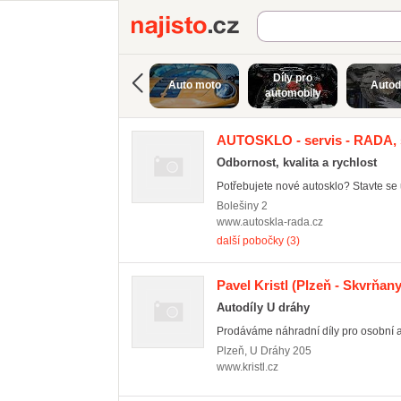
Najisto.cz
Díly pro
Auto moto
Autod
automobily
AUTOSKLO - servis - RADA, s.
Odbornost, kvalita a rychlost
Potřebujete nové autosklo? Stavte se 
Bolešiny
2
www.autoskla-rada.cz
další pobočky (3)
Pavel Kristl
(Plzeň - Skvrňany
Autodíly U dráhy
Prodáváme náhradní díly pro osobní au
Plzeň
,
U Dráhy 205
www.kristl.cz