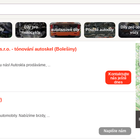
Díly pro
Díly pro o
íly
autobusové díly
Použité autodíly
motocykly
vozy
r.o. - tónování autoskel
(Bolešiny)
u nás! Autoskla prodáváme, ...
Kontaktujte
nás ještě
dnes
)
tomobily. Nabízíme brzdy, ...
Napište nám