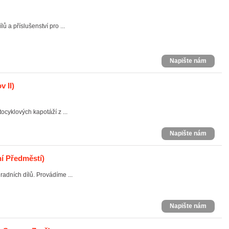
ů a příslušenství pro ...
Napište nám
v II)
cyklových kapotáží z ...
Napište nám
ní Předměstí)
adních dílů. Provádíme ...
Napište nám