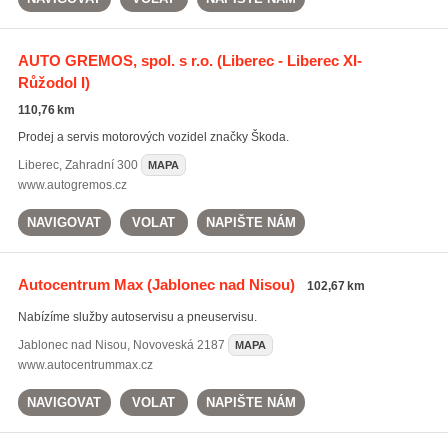
AUTO GREMOS, spol. s r.o.
(Liberec - Liberec XI-
Růžodol I)
110,76 km
Prodej a servis motorových vozidel značky Škoda.
Liberec
,
Zahradní 300
MAPA
www.autogremos.cz
NAVIGOVAT
VOLAT
NAPIŠTE NÁM
Autocentrum Max
(Jablonec nad Nisou)
102,67 km
Nabízíme služby autoservisu a pneuservisu.
Jablonec nad Nisou
,
Novoveská 2187
MAPA
www.autocentrummax.cz
NAVIGOVAT
VOLAT
NAPIŠTE NÁM