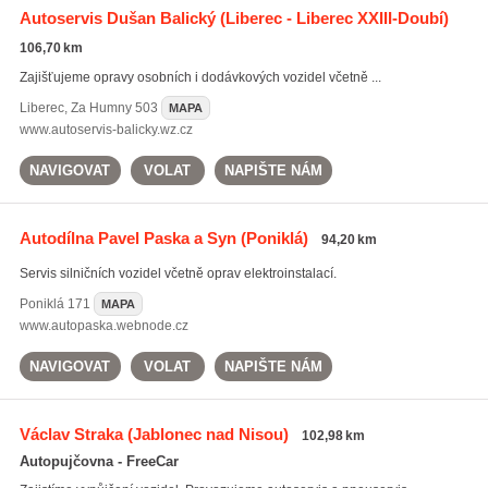
Autoservis Dušan Balický
(Liberec - Liberec XXIII-Doubí)
106,70 km
Zajišťujeme opravy osobních i dodávkových vozidel včetně ...
Liberec
,
Za Humny 503
MAPA
www.autoservis-balicky.wz.cz
NAVIGOVAT
VOLAT
NAPIŠTE NÁM
Autodílna Pavel Paska a Syn
(Poniklá)
94,20 km
Servis silničních vozidel včetně oprav elektroinstalací.
Poniklá
171
MAPA
www.autopaska.webnode.cz
NAVIGOVAT
VOLAT
NAPIŠTE NÁM
Václav Straka
(Jablonec nad Nisou)
102,98 km
Autopujčovna - FreeCar