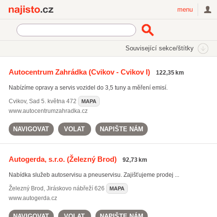
Najisto.cz
menu
SEKCE
ŠTÍTKY
Související sekce/štítky
Najisto.cz
Auto moto
Osobní automobily
Autoservisy
Autocentrum Zahrádka
(Cvikov - Cvikov I)
122,35 km
Nabízíme opravy a servis vozidel do 3,5 tuny a měření emisí.
Cvikov
,
Sad 5. května 472
MAPA
www.autocentrumzahradka.cz
NAVIGOVAT
VOLAT
NAPIŠTE NÁM
Autogerda, s.r.o.
(Železný Brod)
92,73 km
Nabídka služeb autoservisu a pneuservisu. Zajišťujeme prodej ...
Železný Brod
,
Jiráskovo nábřeží 626
MAPA
www.autogerda.cz
NAVIGOVAT
VOLAT
NAPIŠTE NÁM