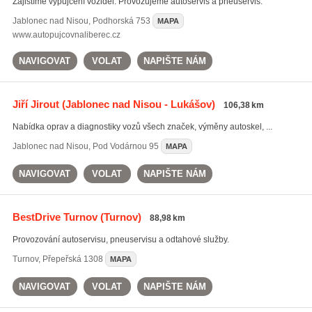
Zajistíme vypůjčení vozidel. Provozujeme autoservis a pneuservis.
Jablonec nad Nisou
,
Podhorská 753
MAPA
www.autopujcovnaliberec.cz
NAVIGOVAT
VOLAT
NAPIŠTE NÁM
Jiří Jirout
(Jablonec nad Nisou - Lukášov)
106,38 km
Nabídka oprav a diagnostiky vozů všech značek, výměny autoskel, ...
Jablonec nad Nisou
,
Pod Vodárnou 95
MAPA
NAVIGOVAT
VOLAT
NAPIŠTE NÁM
BestDrive Turnov
(Turnov)
88,98 km
Provozování autoservisu, pneuservisu a odtahové služby.
Turnov
,
Přepeřská 1308
MAPA
NAVIGOVAT
VOLAT
NAPIŠTE NÁM