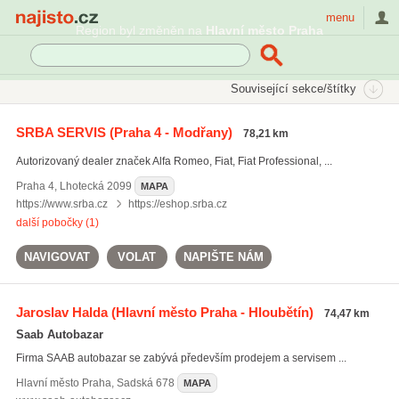
Najisto.cz
menu
Region byl změněn na
Hlavní město Praha
SEKCE
ŠTÍTKY
Související sekce/štítky
Najisto.cz
Auto moto
Osobní automobily
SRBA SERVIS
(Praha 4 - Modřany)
78,21 km
Prodej osobních automobilů
Saab
Autorizovaný dealer značek Alfa Romeo, Fiat, Fiat Professional, ...
Praha 4
,
Lhotecká 2099
MAPA
https://www.srba.cz
https://eshop.srba.cz
další pobočky (1)
NAVIGOVAT
VOLAT
NAPIŠTE NÁM
Jaroslav Halda
(Hlavní město Praha - Hloubětín)
74,47 km
Saab Autobazar
Firma SAAB autobazar se zabývá především prodejem a servisem ...
Hlavní město Praha
,
Sadská 678
MAPA