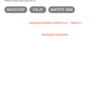
www.saab-autobazar.cz
NAVIGOVAT
VOLAT
NAPIŠTE NÁM
Agentura Najisto
Centrum.cz
Atlas.cz
Nastavení soukromí