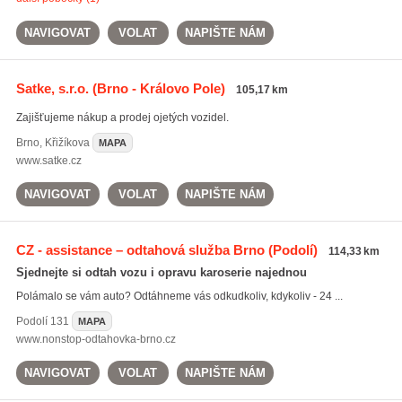
NAVIGOVAT
VOLAT
NAPIŠTE NÁM
Satke, s.r.o.
(Brno - Královo Pole)
105,17 km
Zajišťujeme nákup a prodej ojetých vozidel.
Brno
,
Křižíkova
MAPA
www.satke.cz
NAVIGOVAT
VOLAT
NAPIŠTE NÁM
CZ - assistance – odtahová služba Brno
(Podolí)
114,33 km
Sjednejte si odtah vozu i opravu karoserie najednou
Polámalo se vám auto? Odtáhneme vás odkudkoliv, kdykoliv - 24 ...
Podolí
131
MAPA
www.nonstop-odtahovka-brno.cz
NAVIGOVAT
VOLAT
NAPIŠTE NÁM