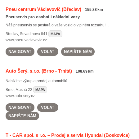
Pneu centrum Václavovič
(Břeclav)
155,88 km
Pneuservis pro osobní i nákladní vozy
Náš pneuservis se postará o vaše vozidlo v plném rozsahu! ...
Břeclav
,
Sovadinova 841
MAPA
www.pneu-vaclavovic.cz
NAVIGOVAT
VOLAT
NAPIŠTE NÁM
Auto Šerý, s.r.o.
(Brno - Trnitá)
108,69 km
Nabízíme výkup a prodej automobilů.
Brno
,
Masná 22
MAPA
www.auto-sery.cz
NAVIGOVAT
VOLAT
NAPIŠTE NÁM
T - CAR spol. s r.o. – Prodej a servis Hyundai
(Boskovice)