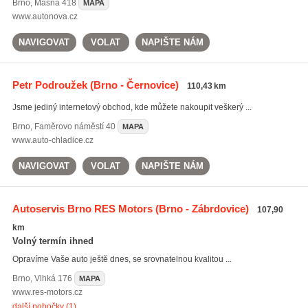
Brno
,
Masná 418
MAPA
www.autonova.cz
NAVIGOVAT
VOLAT
NAPIŠTE NÁM
Petr Podroužek
(Brno - Černovice)
110,43 km
Jsme jediný internetový obchod, kde můžete nakoupit veškerý ...
Brno
,
Faměrovo náměstí 40
MAPA
www.auto-chladice.cz
NAVIGOVAT
VOLAT
NAPIŠTE NÁM
Autoservis Brno RES Motors
(Brno - Zábrdovice)
107,90
km
Volný termín ihned
Opravíme Vaše auto ještě dnes, se srovnatelnou kvalitou ...
Brno
,
Vlhká 176
MAPA
www.res-motors.cz
další pobočky (1)