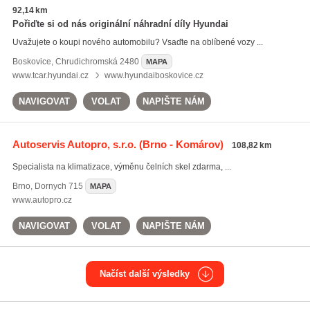
92,14 km
Pořiďte si od nás originální náhradní díly Hyundai
Uvažujete o koupi nového automobilu? Vsaďte na oblíbené vozy ...
Boskovice
,
Chrudichromská 2480
MAPA
www.tcar.hyundai.cz
www.hyundaiboskovice.cz
NAVIGOVAT
VOLAT
NAPIŠTE NÁM
Autoservis Autopro, s.r.o.
(Brno - Komárov)
108,82 km
Specialista na klimatizace, výměnu čelních skel zdarma, ...
Brno
,
Dornych 715
MAPA
www.autopro.cz
NAVIGOVAT
VOLAT
NAPIŠTE NÁM
Načíst další výsledky