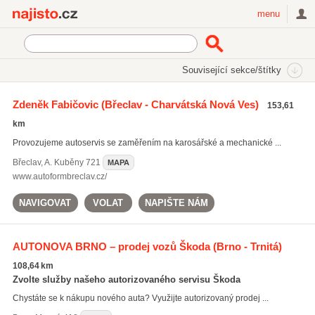
Najisto.cz
menu
SEKCE
ŠTÍTKY
Související sekce/štítky
Najisto.cz
Auto moto
Osobní automobily
Zdeněk Fabičovic
(Břeclav - Charvátská Nová Ves)
153,61
Autoservisy
(3917)
km
Náhradní díly pro osobní automobily
(1232)
Provozujeme autoservis se zaměřením na karosářské a mechanické ...
Prodej osobních automobilů
(1075)
Břeclav
,
A. Kuběny 721
MAPA
Všechny související sekce
www.autoformbreclav.cz/
NAVIGOVAT
VOLAT
NAPIŠTE NÁM
AUTONOVA BRNO – prodej vozů Škoda
(Brno - Trnitá)
108,64 km
Zvolte služby našeho autorizovaného servisu Škoda
Chystáte se k nákupu nového auta? Využijte autorizovaný prodej ...