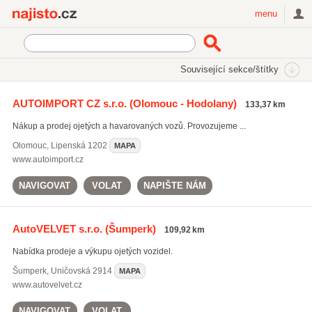
Najisto.cz
menu
SEKCE
ŠTÍTKY
Související sekce/štítky
Najisto.cz
Auto moto
Osobní automobily
AUTOIMPORT CZ s.r.o.
(Olomouc - Hodolany)
133,37 km
Autoservisy
(3917)
Nákup a prodej ojetých a havarovaných vozů. Provozujeme ...
Náhradní díly pro osobní automobily
(1232)
Prodej osobních automobilů
(1075)
Olomouc
,
Lipenská 1202
MAPA
www.autoimport.cz
Všechny související sekce
NAVIGOVAT
VOLAT
NAPIŠTE NÁM
AutoVELVET s.r.o.
(Šumperk)
109,92 km
Nabídka prodeje a výkupu ojetých vozidel.
Šumperk
,
Uničovská 2914
MAPA
www.autovelvet.cz
NAVIGOVAT
VOLAT