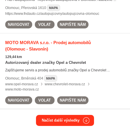
Olomouc
,
Přerovská 1610
MAPA
https://www.fndauto.cz/autopujcovny/autopujcovna-olomouc
NAVIGOVAT
VOLAT
NAPIŠTE NÁM
MOTO MORAVA s.r.o. - Prodej automobilů
(Olomouc - Slavonín)
129,44 km
Autorizovaný dealer značky Opel a Chevrolet
Zajišťujeme servis a prodej automobilů značky Opel a Chevrolet ...
Olomouc
,
Brněnská 404
MAPA
www.opel-morava.cz
www.chevrolet-morava.cz
www.moto-morava.cz
NAVIGOVAT
VOLAT
NAPIŠTE NÁM
Načíst další výsledky