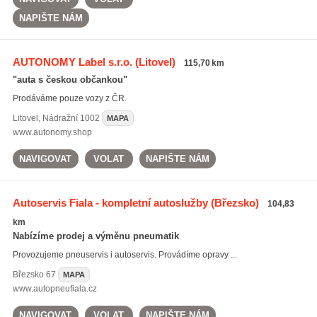
NAPIŠTE NÁM
AUTONOMY Label s.r.o.
(Litovel)
115,70 km
"auta s českou občankou"
Prodáváme pouze vozy z ČR.
Litovel
,
Nádražní 1002
MAPA
www.autonomy.shop
NAVIGOVAT
VOLAT
NAPIŠTE NÁM
Autoservis Fiala - kompletní autoslužby
(Březsko)
104,83
km
Nabízíme prodej a výměnu pneumatik
Provozujeme pneuservis i autoservis. Provádíme opravy ...
Březsko
67
MAPA
www.autopneufiala.cz
NAVIGOVAT
VOLAT
NAPIŠTE NÁM