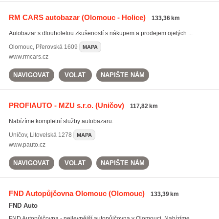
RM CARS autobazar
(Olomouc - Holice)
133,36 km
Autobazar s dlouholetou zkušeností s nákupem a prodejem ojetých ...
Olomouc
,
Přerovská 1609
MAPA
www.rmcars.cz
NAVIGOVAT
VOLAT
NAPIŠTE NÁM
PROFIAUTO - MZU s.r.o.
(Uničov)
117,82 km
Nabízíme kompletní služby autobazaru.
Uničov
,
Litovelská 1278
MAPA
www.pauto.cz
NAVIGOVAT
VOLAT
NAPIŠTE NÁM
FND Autopůjčovna Olomouc
(Olomouc)
133,39 km
FND Auto
FND Autopůjčovna - nejlevnější autopůjčovna v Olomouci. Nabízíme ...