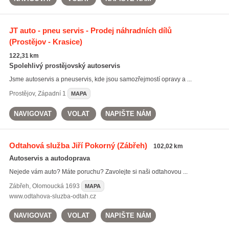
JT auto - pneu servis - Prodej náhradních dílů
(Prostějov - Krasice)
122,31 km
Spolehlivý prostějovský autoservis
Jsme autoservis a pneuservis, kde jsou samozřejmostí opravy a ...
Prostějov
,
Západní 1
MAPA
NAVIGOVAT
VOLAT
NAPIŠTE NÁM
Odtahová služba Jiří Pokorný
(Zábřeh)
102,02 km
Autoservis a autodoprava
Nejede vám auto? Máte poruchu? Zavolejte si naši odtahovou ...
Zábřeh
,
Olomoucká 1693
MAPA
www.odtahova-sluzba-odtah.cz
NAVIGOVAT
VOLAT
NAPIŠTE NÁM