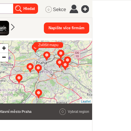
Sekce
uzín
Napište více firmám
Zvětšit mapu
+
−
Leaflet
Hlavní město Praha
Vybrat region