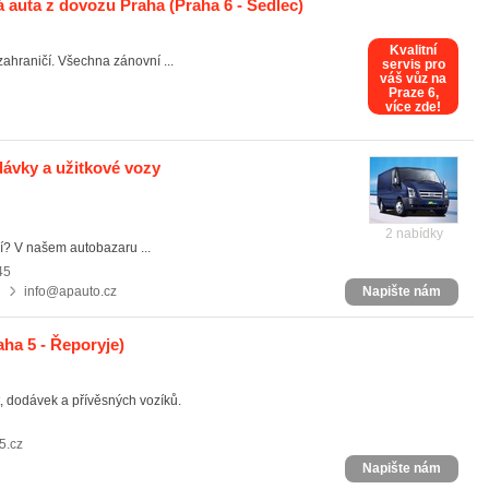
 auta z dovozu Praha
(Praha 6 - Sedlec)
Kvalitní
hraničí. Všechna zánovní ...
servis pro
váš vůz na
Praze 6,
více zde!
ávky a užitkové vozy
2 nabídky
í? V našem autobazaru ...
45
info@apauto.cz
Napište nám
ha 5 - Řeporyje)
, dodávek a přívěsných vozíků.
5.cz
Napište nám