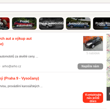
Prodej
íly
Bazar automobilů
Autopůjčovny
Prodej lim
automobilů
ých aut a výkup aut
e)
5 nabídek
utomobilů za skvělé ceny. ...
arho@arho.cz
Napište nám
ký
(Praha 9 - Vysočany)
visu, provádění karosářských ...
Kontaktujte
nás ještě
dnes