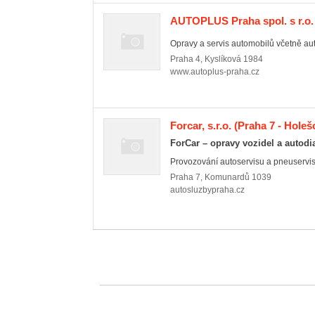
AUTOPLUS Praha spol. s r.o.
Opravy a servis automobilů včetně aut
Praha 4
,
Kyslíková 1984
www.autoplus-praha.cz
Forcar, s.r.o.
(Praha 7 - Holeš
ForCar – opravy vozidel a autodi
Provozování autoservisu a pneuservis
Praha 7
,
Komunardů 1039
autosluzbypraha.cz