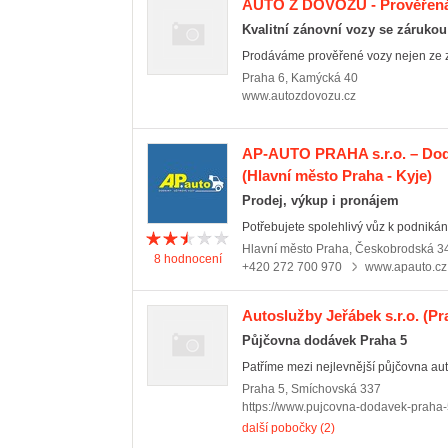
AUTO Z DOVOZU - Prověřená
Kvalitní zánovní vozy se zárukou
Prodáváme prověřené vozy nejen ze za
Praha 6
,
Kamýcká 40
www.autozdovozu.cz
AP-AUTO PRAHA s.r.o. – Dod
(Hlavní město Praha - Kyje)
Prodej, výkup i pronájem
Potřebujete spolehlivý vůz k podnikán
Hlavní město Praha
,
Českobrodská 3
8
hodnocení
+420 272 700 970
www.apauto.cz
Autoslužby Jeřábek s.r.o.
(Pra
Půjčovna dodávek Praha 5
Patříme mezi nejlevnější půjčovna aut
Praha 5
,
Smíchovská 337
https://www.pujcovna-dodavek-praha-
další pobočky (2)