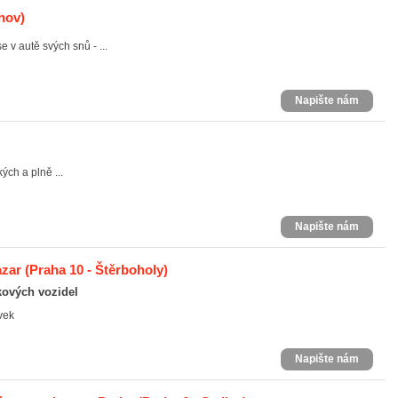
hov)
 v autě svých snů - ...
Napište nám
ých a plně ...
Napište nám
azar
(Praha 10 - Štěrboholy)
kových vozidel
vek
Napište nám