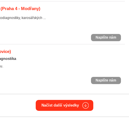
(Praha 4 - Modřany)
odiagnostiky, karosářských ...
Napište nám
ovice)
agnostika
u.
Napište nám
Načíst další výsledky