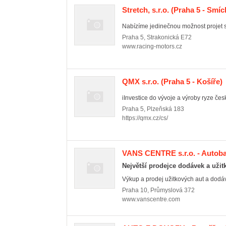
Stretch, s.r.o.
(Praha 5 - Smíc
Nabízíme jedinečnou možnost projet se
Praha 5
,
Strakonická E72
www.racing-motors.cz
QMX s.r.o.
(Praha 5 - Košíře)
iInvestice do vývoje a výroby ryze česk
Praha 5
,
Plzeňská 183
https://qmx.cz/cs/
VANS CENTRE s.r.o. - Autob
Největší prodejce dodávek a užit
Výkup a prodej užitkových aut a dodá
Praha 10
,
Průmyslová 372
www.vanscentre.com