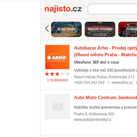
Najisto.cz
Auto moto
Servis vozidel
Autod
Autobazar Arho - Prodej ojet
(Hlavní město Praha - Malešic
Otevřeno 365 dní v roce
Vybírejte z více než 200 prověřených a
Hlavní město Praha
,
Počernická 272
1
hodnocení
+420 724 342 342
www.arho.cz
Auto Moto Centrum Jandovs
Nabídka služeb autoservisu a pneuser
Praha 9
,
Kolbenova 305
www.autojandovsky.cz