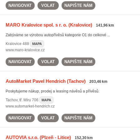
NAVIGOVAT
VOLAT
NAPIŠTE NÁM
MARO Kralovice spol. s r. o.
(Kralovice)
141,96 km
Zabýváme se výrobou autopřívěsů kategorie O1 do celkové ...
Kralovice
488
MAPA
www.maro-kralovice.cz
NAVIGOVAT
VOLAT
NAPIŠTE NÁM
AutoMarket Pavel Hendrich
(Tachov)
203,46 km
Poskytujeme nákup, prodej a leasing návěsů a přívěsů.
Tachov
,
tř. Míru 706
MAPA
www.automarket-hendrich.cz
NAVIGOVAT
VOLAT
NAPIŠTE NÁM
AUTOVIA s.r.o.
(Plzeň - Litice)
152,30 km