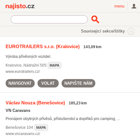
Najisto.cz
menu
SEKCE
ŠTÍTKY
Související sekce/štítky
Najisto.cz
Auto moto
Přívěsy a návěsy
EUROTRAILERS s.r.o.
(Kralovice)
143,09 km
Prodej přívěsů a návěsů
(85)
Výroba přívěsných vozidel.
Bazary přívěsů a návěsů
(6)
Kralovice
,
Nádražní 505
MAPA
www.eurotrailers.cz/
NAVIGOVAT
VOLAT
NAPIŠTE NÁM
Václav Nouza
(Benešovice)
185,23 km
VN Caravans
Pronájem obytných přívěsů, příslušenství a doplňků pro camping, ...
Benešovice
104
MAPA
www.vncaravans.cz/