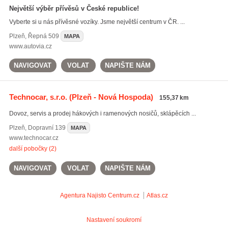
Největší výběr přívěsů v České republice!
Vyberte si u nás přívěsné vozíky. Jsme největší centrum v ČR. ...
Plzeň
,
Řepná 509
MAPA
www.autovia.cz
NAVIGOVAT
VOLAT
NAPIŠTE NÁM
Technocar, s.r.o.
(Plzeň - Nová Hospoda)
155,37 km
Dovoz, servis a prodej hákových i ramenových nosičů, sklápěcích ...
Plzeň
,
Dopravní 139
MAPA
www.technocar.cz
další pobočky (2)
NAVIGOVAT
VOLAT
NAPIŠTE NÁM
Agentura Najisto
Centrum.cz
Atlas.cz
Nastavení soukromí