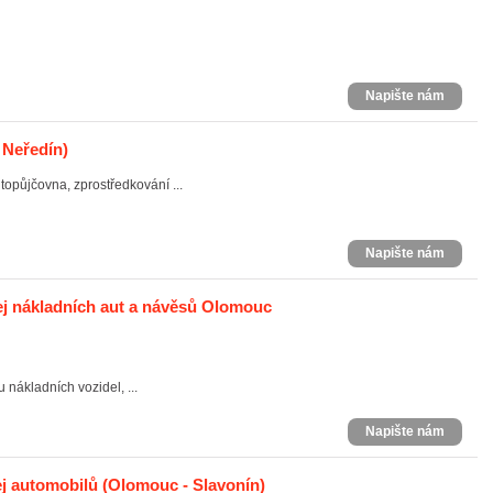
Napište nám
 Neředín)
opůjčovna, zprostředkování ...
Napište nám
j nákladních aut a návěsů Olomouc
u nákladních vozidel, ...
Napište nám
j automobilů
(Olomouc - Slavonín)