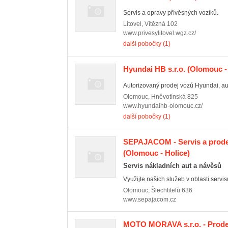
Servis a opravy přívěsných vozíků.
Litovel
,
Vítězná 102
www.privesylitovel.wgz.cz/
další pobočky (1)
Hyundai HB s.r.o.
(Olomouc -
Autorizovaný prodej vozů Hyundai, aut
Olomouc
,
Hněvotínská 825
www.hyundaihb-olomouc.cz/
další pobočky (1)
SEPAJACOM - Servis a prode
(Olomouc - Holice)
Servis nákladních aut a návěsů
Využijte našich služeb v oblasti servis
Olomouc
,
Šlechtitelů 636
www.sepajacom.cz
MOTO MORAVA s.r.o. - Prode