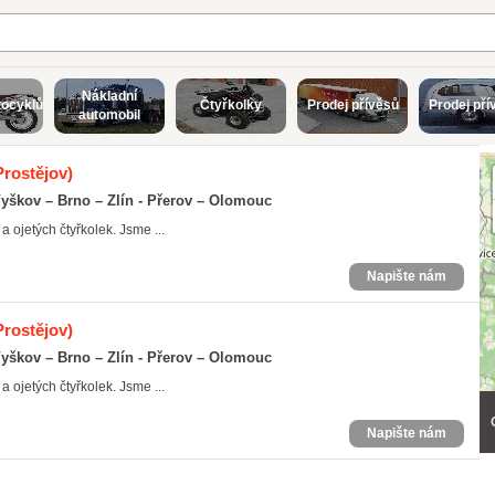
Nákladní
tocyklů
Čtyřkolky
Prodej přívěsů
Prodej pří
automobil
rostějov)
Vyškov – Brno – Zlín - Přerov – Olomouc
 ojetých čtyřkolek. Jsme ...
Napište nám
rostějov)
Vyškov – Brno – Zlín - Přerov – Olomouc
 ojetých čtyřkolek. Jsme ...
Napište nám