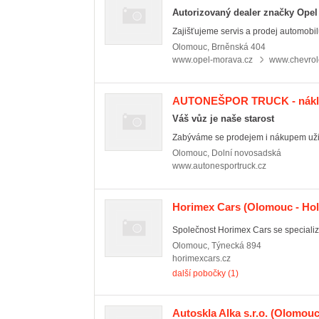
Autorizovaný dealer značky Opel
Zajišťujeme servis a prodej automobil
Olomouc
,
Brněnská 404
www.opel-morava.cz
www.chevrol
AUTONEŠPOR TRUCK - nákla
Váš vůz je naše starost
Zabýváme se prodejem i nákupem užitk
Olomouc
,
Dolní novosadská
www.autonesportruck.cz
Horimex Cars
(Olomouc - Hol
Společnost Horimex Cars se specializu
Olomouc
,
Týnecká 894
horimexcars.cz
další pobočky (1)
Autoskla Alka s.r.o.
(Olomouc 