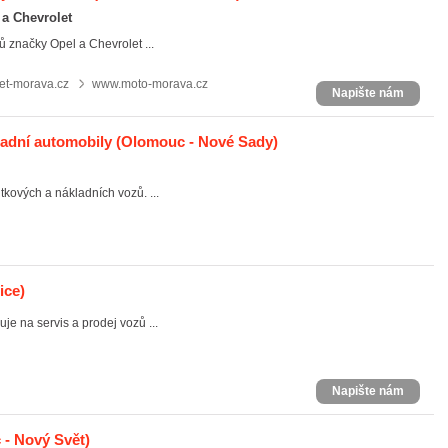
 a Chevrolet
ů značky Opel a Chevrolet ...
et-morava.cz
www.moto-morava.cz
Napište nám
dní automobily
(Olomouc - Nové Sady)
ových a nákladních vozů. ...
ice)
je na servis a prodej vozů ...
Napište nám
- Nový Svět)