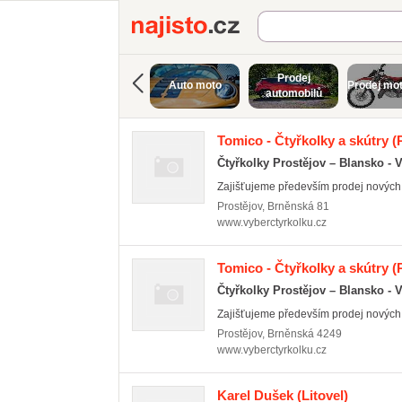
Najisto.cz
Prodej
Auto moto
Prodej mo
automobilů
Tomico - Čtyřkolky a skútry
(P
Čtyřkolky Prostějov – Blansko - 
Zajišťujeme především prodej nových a
Prostějov
,
Brněnská 81
www.vyberctyrkolku.cz
Tomico - Čtyřkolky a skútry
(P
Čtyřkolky Prostějov – Blansko - 
Zajišťujeme především prodej nových a
Prostějov
,
Brněnská 4249
www.vyberctyrkolku.cz
Karel Dušek
(Litovel)