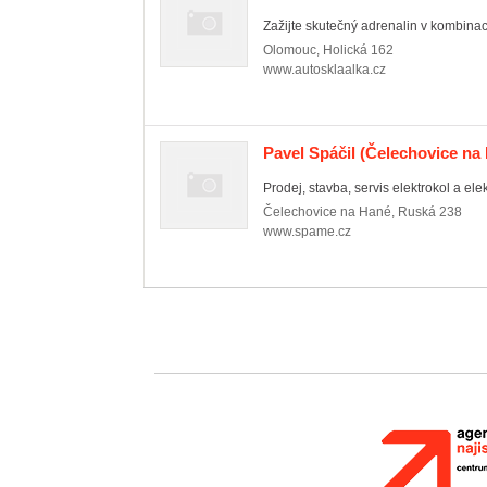
Zažijte skutečný adrenalin v kombinaci
Olomouc
,
Holická 162
www.autosklaalka.cz
Pavel Spáčil
(Čelechovice na
Prodej, stavba, servis elektrokol a elek
Čelechovice na Hané
,
Ruská 238
www.spame.cz