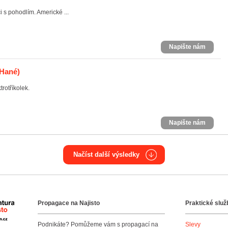
 s pohodlím. Americké ...
Napište nám
 Hané)
trotříkolek.
Napište nám
Načíst další výsledky
Propagace na Najisto
Praktické služ
Agentura Najisto
Podnikáte? Pomůžeme vám s propagací na
Slevy