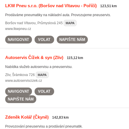
LKW Pneu s.r.o.
(Boršov nad Vltavou - Poříčí)
123,51 km
Prodáváme pneumatiky na nákladní auta. Provozujeme pneuservis.
Boršov nad Vltavou
,
Průmyslová 245
MAPA
www.lkwpneu.cz
NAVIGOVAT
VOLAT
NAPIŠTE NÁM
Autoservis Čížek & syn
(Zliv)
115,12 km
Nabídka služeb autoservisu a pneuservisu.
Zliv
,
Šrámkova 726
MAPA
www.autoserviscizek.cz
NAVIGOVAT
VOLAT
NAPIŠTE NÁM
Zdeněk Kolář
(Čkyně)
142,83 km
Provozování pneuservisu a prodávání pneumatik.