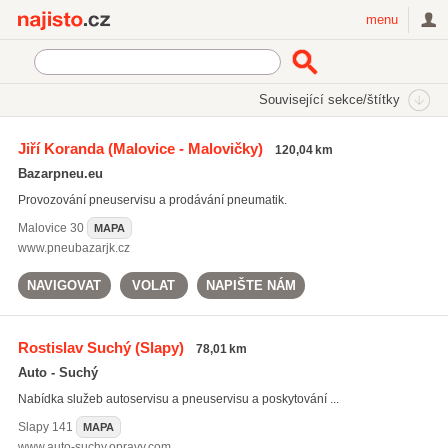
Najisto.cz
menu
SEKCE
ŠTÍTKY
Související sekce/štítky
Najisto.cz
Auto moto
Servis auto-moto
Pneuservisy
Jiří Koranda
(Malovice - Malovičky)
120,04 km
Bazarpneu.eu
Provozování pneuservisu a prodávání pneumatik.
Malovice
30
MAPA
www.pneubazarjk.cz
NAVIGOVAT
VOLAT
NAPIŠTE NÁM
Rostislav Suchý
(Slapy)
78,01 km
Auto - Suchý
Nabídka služeb autoservisu a pneuservisu a poskytování ...
Slapy
141
MAPA
www.auto-suchy.opravy.com