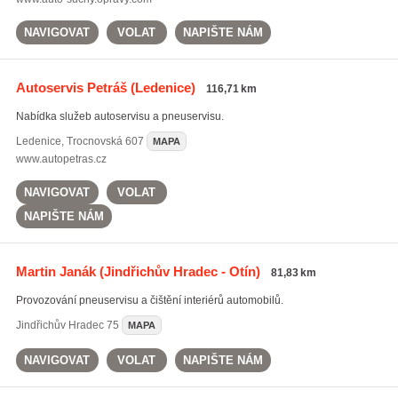
NAVIGOVAT
VOLAT
NAPIŠTE NÁM
Autoservis Petráš
(Ledenice)
116,71 km
Nabídka služeb autoservisu a pneuservisu.
Ledenice
,
Trocnovská 607
MAPA
www.autopetras.cz
NAVIGOVAT
VOLAT
NAPIŠTE NÁM
Martin Janák
(Jindřichův Hradec - Otín)
81,83 km
Provozování pneuservisu a čištění interiérů automobilů.
Jindřichův Hradec
75
MAPA
NAVIGOVAT
VOLAT
NAPIŠTE NÁM