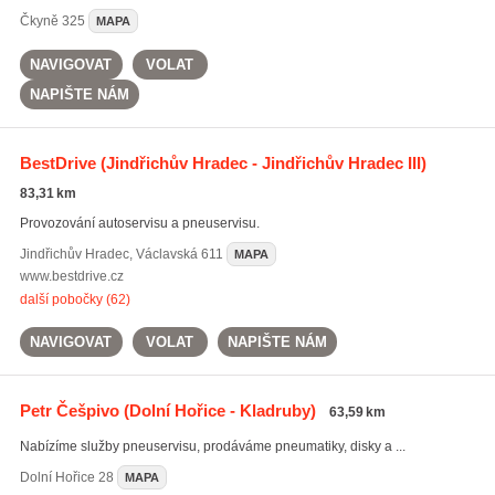
Čkyně
325
MAPA
NAVIGOVAT
VOLAT
NAPIŠTE NÁM
BestDrive
(Jindřichův Hradec - Jindřichův Hradec III)
83,31 km
Provozování autoservisu a pneuservisu.
Jindřichův Hradec
,
Václavská 611
MAPA
www.bestdrive.cz
další pobočky (62)
NAVIGOVAT
VOLAT
NAPIŠTE NÁM
Petr Češpivo
(Dolní Hořice - Kladruby)
63,59 km
Nabízíme služby pneuservisu, prodáváme pneumatiky, disky a ...
Dolní Hořice
28
MAPA