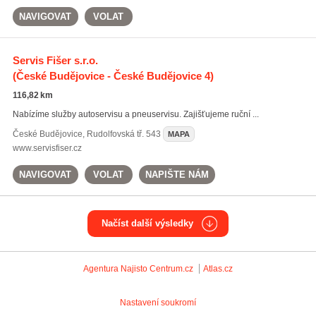
NAVIGOVAT
VOLAT
Servis Fišer s.r.o.
(České Budějovice - České Budějovice 4)
116,82 km
Nabízíme služby autoservisu a pneuservisu. Zajišťujeme ruční ...
České Budějovice
,
Rudolfovská tř. 543
MAPA
www.servisfiser.cz
NAVIGOVAT
VOLAT
NAPIŠTE NÁM
Načíst další výsledky
Agentura Najisto
Centrum.cz
Atlas.cz
Nastavení soukromí