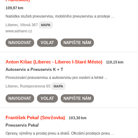
109,97 km
Nabídka služeb pneuservisu, mobilního pneuservisu a prodeje ...
Liberec
,
Vilová 367
MAPA
www.adriano.cz
NAVIGOVAT
VOLAT
NAPIŠTE NÁM
Anton Kišac
(Liberec - Liberec I-Staré Město)
110,15 km
Autoservis a Pneuservis K + T
Provozování pneuservisu a autoservisu pro osobní a lehké ...
Liberec
,
Rumjancevova 65
MAPA
NAVIGOVAT
VOLAT
NAPIŠTE NÁM
František Pekař
(Smržovka)
103,30 km
Pneuservis Pekař
Opravy, výměny a prodej pneu a disků. Oficiální prodejce pneu ...