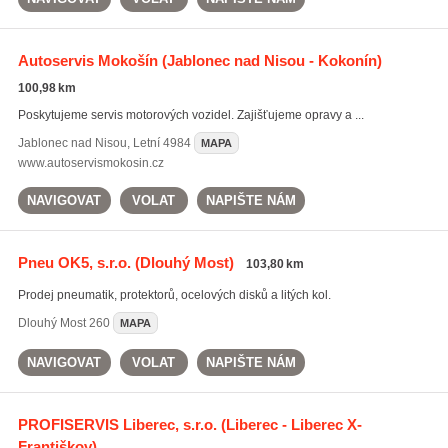
Autoservis Mokošín
(Jablonec nad Nisou - Kokonín)
100,98 km
Poskytujeme servis motorových vozidel. Zajišťujeme opravy a ...
Jablonec nad Nisou
,
Letní 4984
MAPA
www.autoservismokosin.cz
NAVIGOVAT
VOLAT
NAPIŠTE NÁM
Pneu OK5, s.r.o.
(Dlouhý Most)
103,80 km
Prodej pneumatik, protektorů, ocelových disků a litých kol.
Dlouhý Most
260
MAPA
NAVIGOVAT
VOLAT
NAPIŠTE NÁM
PROFISERVIS Liberec, s.r.o.
(Liberec - Liberec X-
Františkov)