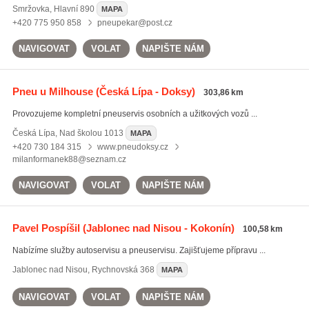
Smržovka
,
Hlavní 890
MAPA
+420 775 950 858
pneupekar@post.cz
NAVIGOVAT
VOLAT
NAPIŠTE NÁM
Pneu u Milhouse
(Česká Lípa - Doksy)
303,86 km
Provozujeme kompletní pneuservis osobních a užitkových vozů ...
Česká Lípa
,
Nad školou 1013
MAPA
+420 730 184 315
www.pneudoksy.cz
milanformanek88@seznam.cz
NAVIGOVAT
VOLAT
NAPIŠTE NÁM
Pavel Pospíšil
(Jablonec nad Nisou - Kokonín)
100,58 km
Nabízíme služby autoservisu a pneuservisu. Zajišťujeme přípravu ...
Jablonec nad Nisou
,
Rychnovská 368
MAPA
NAVIGOVAT
VOLAT
NAPIŠTE NÁM