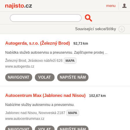
Najisto.cz
menu
SEKCE
ŠTÍTKY
Související sekce/štítky
Najisto.cz
Auto moto
Servis auto-moto
Pneuservisy
Autogerda, s.r.o.
(Železný Brod)
92,73 km
Nabídka služeb autoservisu a pneuservisu. Zajišťujeme prodej ...
Železný Brod
,
Jiráskovo nábřeží 626
MAPA
www.autogerda.cz
NAVIGOVAT
VOLAT
NAPIŠTE NÁM
Autocentrum Max
(Jablonec nad Nisou)
102,67 km
Nabízíme služby autoservisu a pneuservisu.
Jablonec nad Nisou
,
Novoveská 2187
MAPA
www.autocentrummax.cz
NAVIGOVAT
VOLAT
NAPIŠTE NÁM