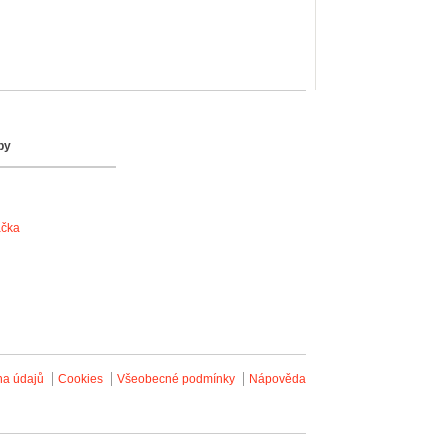
by
ačka
na údajů
Cookies
Všeobecné podmínky
Nápověda