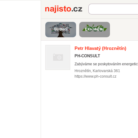
Najisto.cz
Bydlení
Eko služby
Petr Hlavatý
(Hroznětín)
PH-CONSULT
Zabýváme se poskytováním energetick
Hroznětín
,
Karlovarská 361
https://www.ph-consult.cz