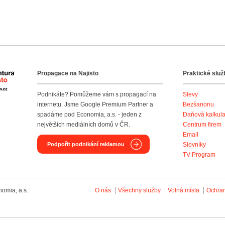
Propagace na Najisto
Praktické služ
Agentura Najisto
Podnikáte? Pomůžeme vám s propagací na
Slevy
internetu. Jsme Google Premium Partner a
Bezšanonu
spadáme pod Economia, a.s. - jeden z
Daňová kalkul
největších mediálních domů v ČR.
Centrum firem
Email
Podpořit podnikání reklamou
Slovníky
TV Program
omia, a.s.
O nás
Všechny služby
Volná místa
Ochra