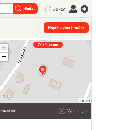
Sekce
Napište více firmám
Zvětšit mapu
+
−
Leaflet
Hroznětín
Vybrat region