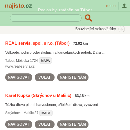
Najisto.cz
menu
Region byl změněn na
Tábor
SEKCE
ŠTÍTKY
Související sekce/štítky
Najisto.cz
Bydlení
Klimatizace a topení
REAL servis, spol. s r.o.
(Tábor)
72,92 km
Krby, kamna a topení na tuhá paliva
Palivové dřevo
Velkoobchodní prodej školních a kancelářských potřeb. Další ...
Tábor
,
Měšická 1724
MAPA
www.real-servis.cz
NAVIGOVAT
VOLAT
NAPIŠTE NÁM
Karel Kupka
(Skrýchov u Malšic)
83,18 km
Těžba dřeva pilou i harvestorem, přiblížení dřeva, vyvážení ...
Skrýchov u Malšic
37
MAPA
NAVIGOVAT
VOLAT
NAPIŠTE NÁM