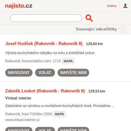
Najisto.cz
menu
SEKCE
ŠTÍTKY
Související sekce/štítky
Najisto.cz
Bydlení
Nábytek
Kuchyně
Josef Hudček
(Rakovník - Rakovník II)
128,60 km
On-line prodej kuchyňského nábytku
(14)
Výroba kuchyňského nábytku na míru a truhlářské práce.
Rakovník
,
Komenského nám. 1715
MAPA
NAVIGOVAT
VOLAT
NAPIŠTE NÁM
Zdeněk Loskot
(Rakovník - Rakovník II)
129,52 km
Virtual interier
Zabýváme se výrobou a montážemi kuchyňských linek. Provádíme ...
Rakovník
,
Nad Tržištěm 2000
MAPA
www.virtual-interier.cz
NAVIGOVAT
VOLAT
NAPIŠTE NÁM