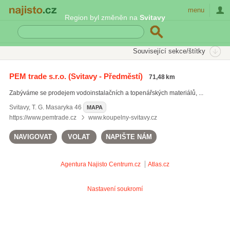
Najisto.cz
menu
Region byl změněn na
Svitavy
SEKCE
ŠTÍTKY
Související sekce/štítky
Najisto.cz
Bydlení
Stavba a rekonstrukce
Instalatérské výrobky
PEM trade s.r.o.
(Svitavy - Předměstí)
71,48 km
Zabýváme se prodejem vodoinstalačních a topenářských materiálů, ...
Svitavy
,
T. G. Masaryka 46
MAPA
https://www.pemtrade.cz
www.koupelny-svitavy.cz
NAVIGOVAT
VOLAT
NAPIŠTE NÁM
Agentura Najisto
Centrum.cz
Atlas.cz
Nastavení soukromí