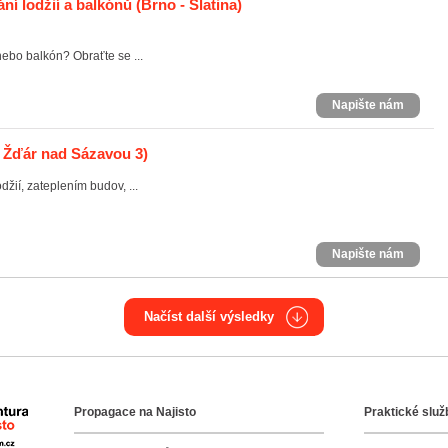
ání lodžií a balkónů
(Brno - Slatina)
 nebo balkón? Obraťte se ...
Napište nám
 Žďár nad Sázavou 3)
žií, zateplením budov, ...
Napište nám
Načíst další výsledky
Propagace na Najisto
Praktické služ
Agentura Najisto