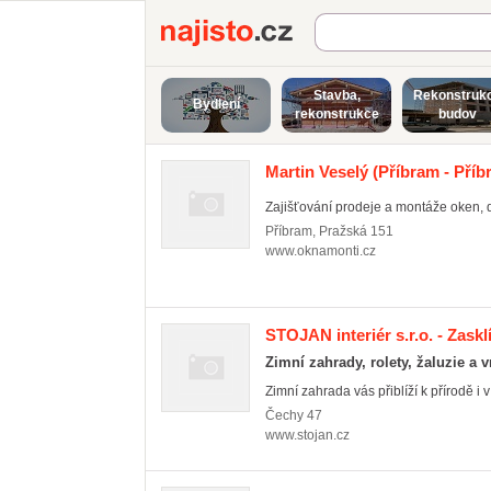
Najisto.cz
Stavba,
Rekonstruk
Bydlení
rekonstrukce
budov
Martin Veselý
(Příbram - Příbr
Zajišťování prodeje a montáže oken, dv
Příbram
,
Pražská 151
www.oknamonti.cz
STOJAN interiér s.r.o. - Zaskl
Zimní zahrady, rolety, žaluzie a v
Zimní zahrada vás přiblíží k přírodě i v
Čechy
47
www.stojan.cz