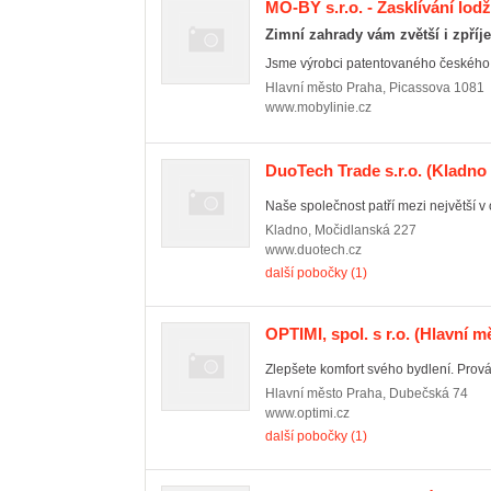
MO-BY s.r.o. - Zasklívání lodž
Zimní zahrady vám zvětší i zpříj
Jsme výrobci patentovaného českého
Hlavní město Praha
,
Picassova 1081
www.mobylinie.cz
DuoTech Trade s.r.o.
(Kladno 
Naše společnost patří mezi největší v 
Kladno
,
Močidlanská 227
www.duotech.cz
další pobočky (1)
OPTIMI, spol. s r.o.
(Hlavní mě
Zlepšete komfort svého bydlení. Provád
Hlavní město Praha
,
Dubečská 74
www.optimi.cz
další pobočky (1)