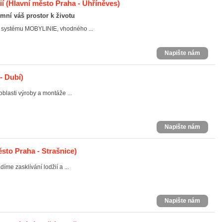
ií
(Hlavní město Praha - Uhříněves)
emní váš prostor k životu
 systému MOBYLINIE, vhodného ...
Napište nám
- Dubí)
oblasti výroby a montáže ...
Napište nám
sto Praha - Strašnice)
íme zasklívání lodžií a ...
Napište nám