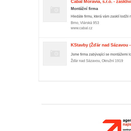
Cabal Moravia, s.r.o. - zasklív
Montážní firma
Hledáte firmu, která vám zasklí lodžii
Brno
,
Vlárská 953
www.cabal.cz
KStavby
(Žďár nad Sázavou -
Jsme firma zabývající se montážemi lod
Žďár nad Sázavou
,
Okružní 1919