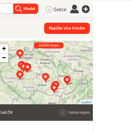
Sekce
Napište více firmám
Zvětšit mapu
+
−
Leaflet
Celá ČR
Vybrat region