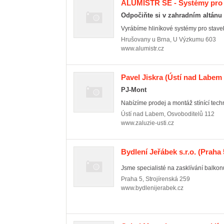
ALUMISTR SE - Systémy pro z
Odpočiňte si v zahradním altánu
Vyrábíme hliníkové systémy pro staveb
Hrušovany u Brna
,
U Výzkumu 603
www.alumistr.cz
Pavel Jiskra
(Ústí nad Labem 
PJ-Mont
Nabízíme prodej a montáž stínící technik
Ústí nad Labem
,
Osvoboditelů 112
www.zaluzie-usti.cz
Bydlení Jeřábek s.r.o.
(Praha 5
Jsme specialisté na zasklívání balkonů
Praha 5
,
Strojírenská 259
www.bydlenijerabek.cz