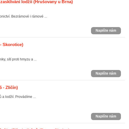
asklívání lodžií
(Hrušovany u Brna)
nictví. Bezrámové i rámové ...
Napište nám
- Skorotice)
y, sítí proti hmyzu a ...
Napište nám
 - Zličín)
 a lodžií. Provádíme ...
Napište nám