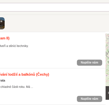
ce
am II)
eří a stínící techniky.
Napište nám
ívání lodžií a balkónů
(Čechy)
rata
 chladné části roku. Má ...
Napište nám