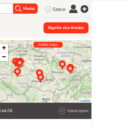
Sekce
Napište více firmám
Zvětšit mapu
+
−
Leaflet
Celá ČR
Vybrat region