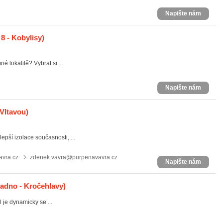
Napište nám
8 - Kobylisy)
é lokalitě? Vybrat si ...
Napište nám
Vltavou)
pší izolace současnosti, ...
vra.cz
zdenek.vavra@purpenavavra.cz
Napište nám
adno - Kročehlavy)
 je dynamicky se ...