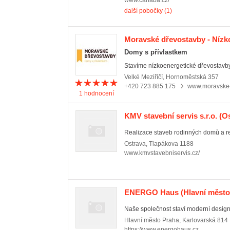
www.canaba.cz/
další pobočky (1)
Moravské dřevostavby - Nízk
Domy s přívlastkem
Stavíme nízkoenergetické dřevostavby 
Velké Meziříčí
,
Hornoměstská 357
+420 723 885 175
www.moravske-
1
hodnocení
KMV stavební servis s.r.o.
(Os
Realizace staveb rodinných domů a r
Ostrava
,
Tlapákova 1188
www.kmvstavebniservis.cz/
ENERGO Haus
(Hlavní město
Naše společnost staví moderní desig
Hlavní město Praha
,
Karlovarská 814
https://www.energohaus.cz