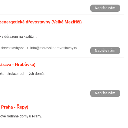
Napište nám
oenergetické dřevostavby
(Velké Meziříčí)
s důrazem na kvalitu ...
drevostavby.cz
info@moravskedrevostavby.cz
Napište nám
trava - Hrabůvka)
ekonstrukce rodinných domů.
Napište nám
 Praha - Řepy)
nové rodinné domy u Prahy.