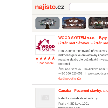
Najisto.cz
Stavba,
Bydlení
Stavební fir
rekonstrukce
WOOD SYSTEM s.r.o. – Byty 
(Žďár nad Sázavou - Žďár na
Realizujeme montované dřevostavby v 
nízkoenergetické dřevostavby i pasivn
rozsahu stavby dle požadavků investo
1
hodnocení
referencí.
Žďár nad Sázavou
,
Havlíčkovo nám. 
+420 566 520 053
www.woodsyst
další pobočky (2)
Canaba - Pozemní stavby, s.r.
Nabídka služeb stavební firmy.
Praha 4
,
Štětkova 1001