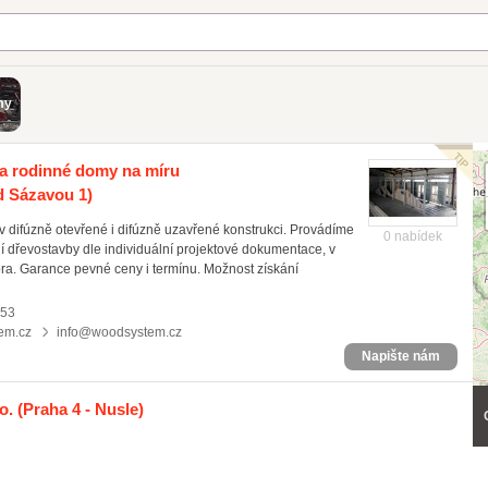
my
a rodinné domy na míru
d Sázavou 1)
difúzně otevřené i difúzně uzavřené konstrukci. Provádíme
0 nabídek
í dřevostavby dle individuální projektové dokumentace, v
ra. Garance pevné ceny i termínu. Možnost získání
153
em.cz
info@woodsystem.cz
Napište nám
o.
(Praha 4 - Nusle)