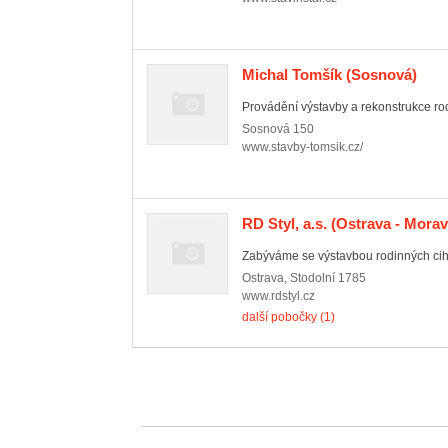
Michal Tomšík
(Sosnová)
Provádění výstavby a rekonstrukce ro
Sosnová
150
www.stavby-tomsik.cz/
RD Styl, a.s.
(Ostrava - Morav
Zabýváme se výstavbou rodinných cih
Ostrava
,
Stodolní 1785
www.rdstyl.cz
další pobočky (1)