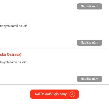
Napište nám
dinných domů na klíč.
Napište nám
ská Ostrava)
lových domů na klíč.
Napište nám
Načíst další výsledky