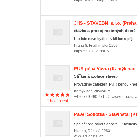
JHS - STAVEBNÍ s.r.o.
(Praha 
stavba a prodej rodinných domů
Hledáte nové bydlení v klidné a příjemn
Praha 8
,
Frýdlantská 1299
https://jhs-stavebni.cz
PUR pěna Vávra
(Kamýk nad 
Stříkaná izolace staveb
Provádíme zateplení PUR pěnou - nejle
Kamýk nad Vltavou
75
+420 739 490 771
www.purpenava
1
hodnocení
Pavel Sobotka - Stavinstal
(Kl
Společnost Pavel Sobotka – Stavinstal
Kladno
,
Dánská 2263
www.stavinstal.cz