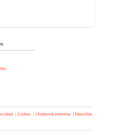
by
ačka
na údajů
Cookies
Všeobecné podmínky
Nápověda