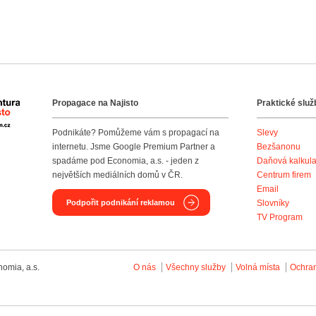
Propagace na Najisto
Praktické služ
Agentura Najisto
Podnikáte? Pomůžeme vám s propagací na
Slevy
internetu. Jsme Google Premium Partner a
Bezšanonu
spadáme pod Economia, a.s. - jeden z
Daňová kalkul
největších mediálních domů v ČR.
Centrum firem
Email
Podpořit podnikání reklamou
Slovníky
TV Program
omia, a.s.
O nás
Všechny služby
Volná místa
Ochra