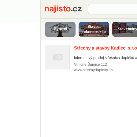
Najisto.cz
Stavba,
Bydlení
Stavebnin
rekonstrukce
Střechy a stavby Kadlec, s.r.o
Internetový prodej střešních doplňků a
Viničné Šumice
112
www.strechydoplnky.cz/