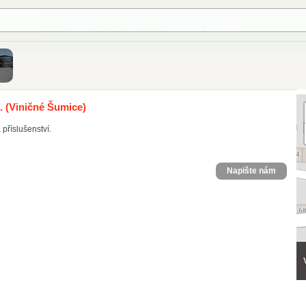
y
.
(Viničné Šumice)
 příslušenství.
Napište nám