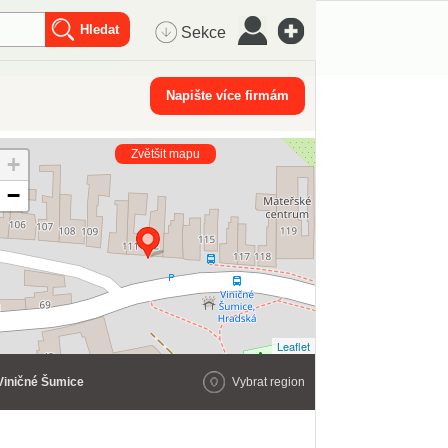
Sekce
Napište více firmám
Zvětšit mapu
+
−
Leaflet
Viničné Šumice
Vybrat region