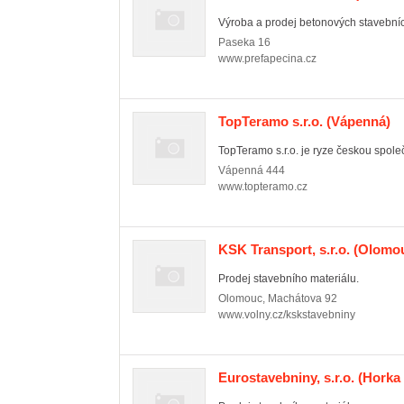
Výroba a prodej betonových stavebních 
Paseka
16
www.prefapecina.cz
TopTeramo s.r.o.
(Vápenná)
TopTeramo s.r.o. je ryze českou společn
Vápenná
444
www.topteramo.cz
KSK Transport, s.r.o.
(Olomou
Prodej stavebního materiálu.
Olomouc
,
Machátova 92
www.volny.cz/kskstavebniny
Eurostavebniny, s.r.o.
(Horka