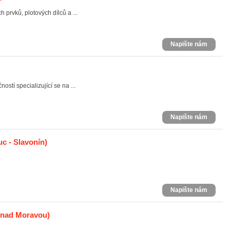
prvků, plotových dílců a ...
Napište nám
ostí specializující se na ...
Napište nám
c - Slavonín)
Napište nám
 nad Moravou)