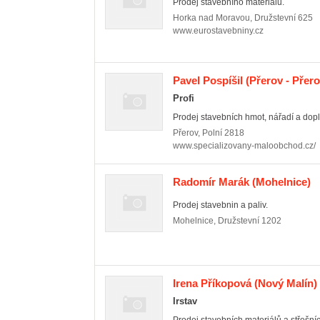
Prodej stavebního materiálu.
Horka nad Moravou
,
Družstevní 625
www.eurostavebniny.cz
Pavel Pospíšil
(Přerov - Přero
Profi
Prodej stavebních hmot, nářadí a dop
Přerov
,
Polní 2818
www.specializovany-maloobchod.cz/
Radomír Marák
(Mohelnice)
Prodej stavebnin a paliv.
Mohelnice
,
Družstevní 1202
Irena Příkopová
(Nový Malín)
Irstav