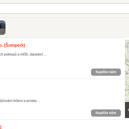
y
o.
(Šumperk)
 poklopů a mříží, stavební ...
Napište nám
čování lešení a prodej ...
Napište nám
)