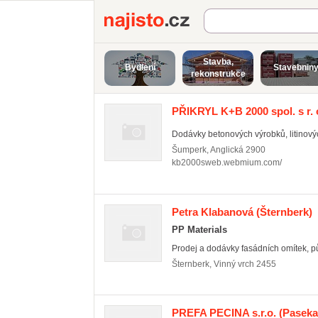
Najisto.cz
Stavba,
Bydlení
Stavebnin
rekonstrukce
PŘIKRYL K+B 2000 spol. s r. 
Dodávky betonových výrobků, litinových
Šumperk
,
Anglická 2900
kb2000sweb.webmium.com/
Petra Klabanová
(Šternberk)
PP Materials
Prodej a dodávky fasádních omítek, půj
Šternberk
,
Vinný vrch 2455
PREFA PECINA s.r.o.
(Paseka