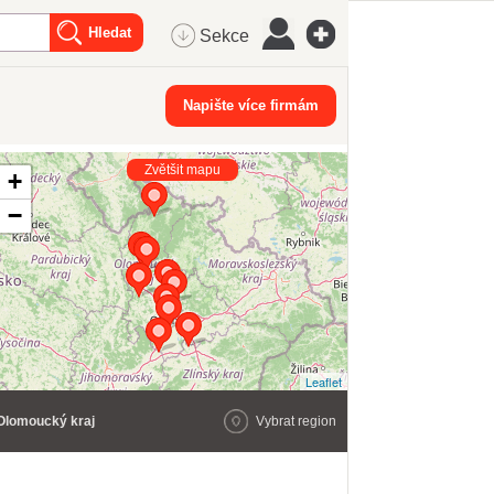
Sekce
Napište více firmám
Zvětšit mapu
+
−
Leaflet
Olomoucký kraj
Vybrat region