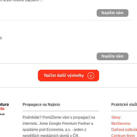
krytin včetně zajištění ...
Napište nám
y.
Napište nám
Načíst další výsledky
Propagace na Najisto
Praktické služ
Agentura Najisto
Podnikáte? Pomůžeme vám s propagací na
Slevy
internetu. Jsme Google Premium Partner a
Bezšanonu
spadáme pod Economia, a.s. - jeden z
Daňová kalkul
největších mediálních domů v ČR.
Centrum firem