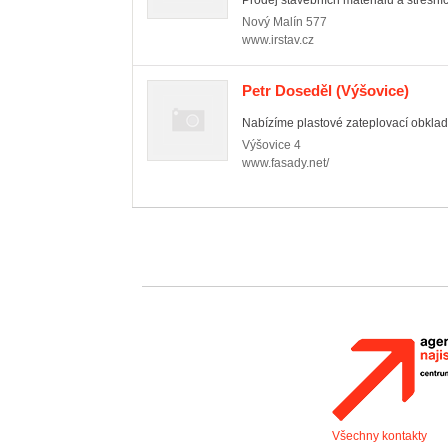
Prodej stavebních materiálů a střešních 
Nový Malín
577
www.irstav.cz
Petr Doseděl
(Výšovice)
Nabízíme plastové zateplovací obklad
Výšovice
4
www.fasady.net/
Všechny kontakty