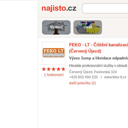
Najisto.cz
Bydlení
Úklid
FEKO - LT - Čištění kanaliza
(Červený Újezd)
Vývoz žump a likvidace odpadní
Hledáte profesionální služby v oblasti č
Červený Újezd
,
Pavlovská 324
1
hodnocení
+420 602 494 235
www.feko-lt.cz
další pobočky (2)