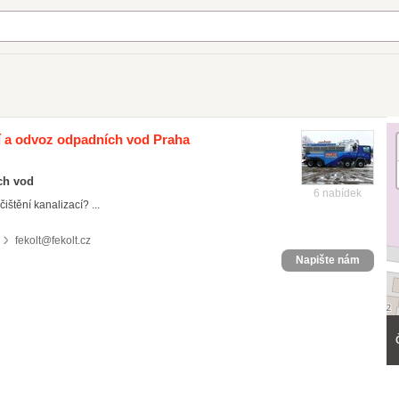
cí a odvoz odpadních vod Praha
ch vod
6 nabídek
ištění kanalizací? ...
fekolt@fekolt.cz
Napište nám