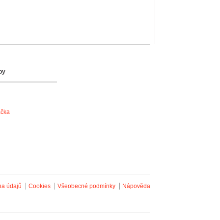
by
ačka
na údajů
Cookies
Všeobecné podmínky
Nápověda