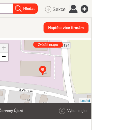
Sekce
Napište více firmám
Zvětšit mapu
+
−
Leaflet
Červený Újezd
Vybrat region