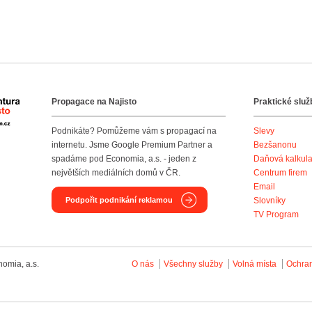
Propagace na Najisto
Praktické služ
Agentura Najisto
Podnikáte? Pomůžeme vám s propagací na
Slevy
internetu. Jsme Google Premium Partner a
Bezšanonu
spadáme pod Economia, a.s. - jeden z
Daňová kalkul
největších mediálních domů v ČR.
Centrum firem
Email
Podpořit podnikání reklamou
Slovníky
TV Program
omia, a.s.
O nás
Všechny služby
Volná místa
Ochra