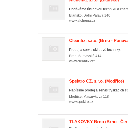
Dodáváme úklidovou techniku a chemi
Blansko
,
Dolní Palava 146
www.alchema.cz
Cleanfix, s.r.o.
(Brno - Ponava
Prodej a servis úklidové techniky.
Brno
,
Šumavská 414
www.cleanfix.cz/
Spektro CZ, s.r.o.
(Modřice)
Nabízíme prodej a servis tryskacích st
Modřice
,
Masarykova 118
www.spektro.cz
TLAKOVKY Brno
(Brno - Čer