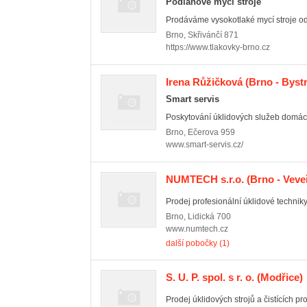
Podlahové mycí stroje
Prodáváme vysokotlaké mycí stroje o
Brno
,
Skřivánčí 871
https://www.tlakovky-brno.cz
Irena Růžičková
(Brno - Bystr
Smart servis
Poskytování úklidových služeb domácn
Brno
,
Ečerova 959
www.smart-servis.cz/
NUMTECH s.r.o.
(Brno - Veveř
Prodej profesionální úklidové techniky
Brno
,
Lidická 700
www.numtech.cz
další pobočky (1)
S. U. P. spol. s r. o.
(Modřice)
Prodej úklidových strojů a čistících pr