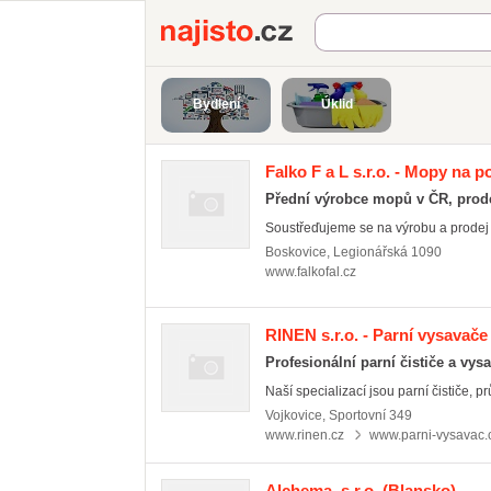
Najisto.cz
Bydlení
Úklid
Falko F a L s.r.o. - Mopy na 
Přední výrobce mopů v ČR, prode
Soustřeďujeme se na výrobu a prodej k
Boskovice
,
Legionářská 1090
www.falkofal.cz
RINEN s.r.o. - Parní vysavače
Profesionální parní čističe a vys
Naší specializací jsou parní čističe, prů
Vojkovice
,
Sportovní 349
www.rinen.cz
www.parni-vysavac.
Alchema, s.r.o.
(Blansko)