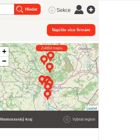
Sekce
Napište více firmám
Zvětšit mapu
+
−
Leaflet
Jihomoravský kraj
Vybrat region