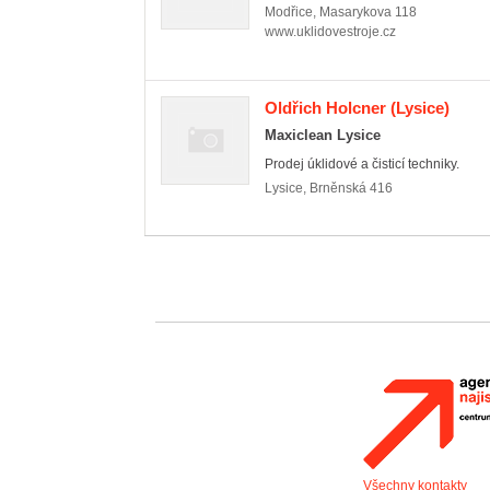
Modřice
,
Masarykova 118
www.uklidovestroje.cz
Oldřich Holcner
(Lysice)
Maxiclean Lysice
Prodej úklidové a čisticí techniky.
Lysice
,
Brněnská 416
Všechny kontakty