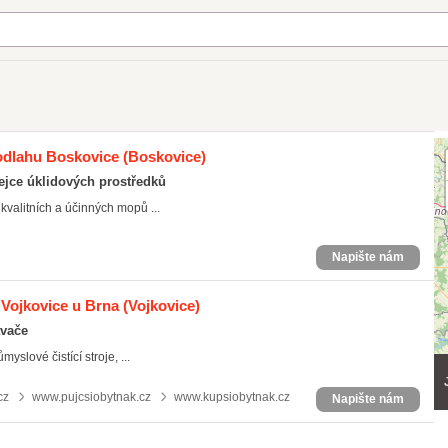
podlahu Boskovice
(Boskovice)
jce úklidových prostředků
valitních a účinných mopů ...
Napište nám
 Vojkovice u Brna
(Vojkovice)
avače
myslové čistící stroje, ...
cz
www.pujcsiobytnak.cz
www.kupsiobytnak.cz
Napište nám