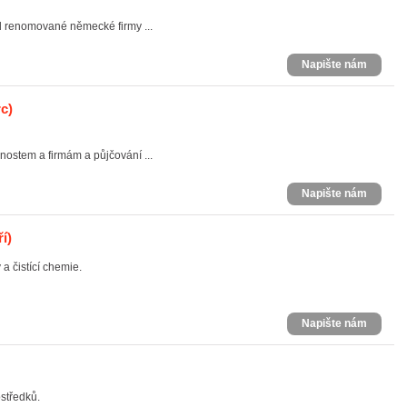
d renomované německé firmy ...
Napište nám
c)
ostem a firmám a půjčování ...
Napište nám
í)
 a čistící chemie.
Napište nám
ostředků.