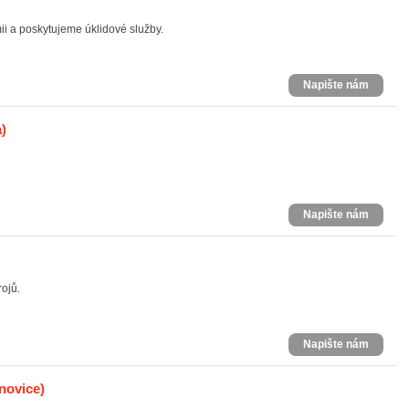
i a poskytujeme úklidové služby.
Napište nám
)
Napište nám
rojů.
Napište nám
novice)