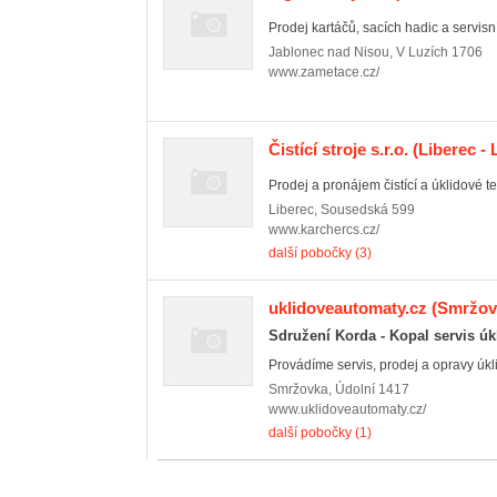
Prodej kartáčů, sacích hadic a servisní
Jablonec nad Nisou
,
V Luzích 1706
www.zametace.cz/
Čistící stroje s.r.o.
(Liberec - 
Prodej a pronájem čistící a úklidové t
Liberec
,
Sousedská 599
www.karchercs.cz/
další pobočky (3)
uklidoveautomaty.cz
(Smržov
Sdružení Korda - Kopal servis úk
Provádíme servis, prodej a opravy úkli
Smržovka
,
Údolní 1417
www.uklidoveautomaty.cz/
další pobočky (1)