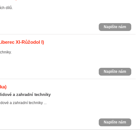
ch dílů.
Napište nám
Liberec XI-Růžodol I)
echniky.
Napište nám
ka)
lidové a zahradní techniky
dové a zahradní techniky ...
Napište nám