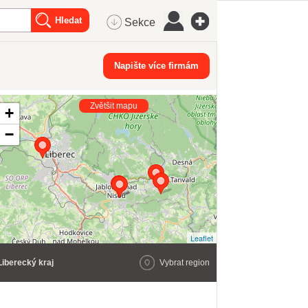
Sekce
Napište více firmám
Zvětšit mapu
+
−
Leaflet
Liberecký kraj
Vybrat region