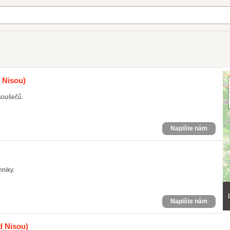
 Nisou)
soušečů.
Napište nám
hniky.
Napište nám
d Nisou)