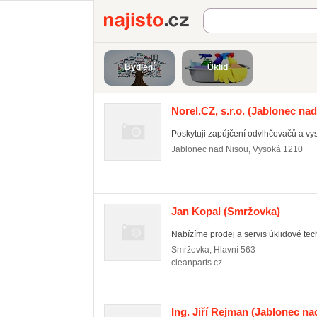
Najisto.cz
Bydlení
Úklid
Norel.CZ, s.r.o.
(Jablonec nad
Poskytuji zapůjčení odvlhčovačů a vy
Jablonec nad Nisou
,
Vysoká 1210
Jan Kopal
(Smržovka)
Nabízíme prodej a servis úklidové tec
Smržovka
,
Hlavní 563
cleanparts.cz
Ing. Jiří Rejman
(Jablonec na