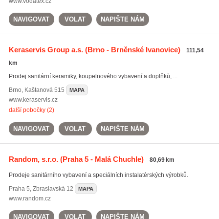
www.vodatex.cz
NAVIGOVAT
VOLAT
NAPIŠTE NÁM
Keraservis Group a.s.
(Brno - Brněnské Ivanovice)
111,54
km
Prodej sanitární keramiky, koupelnového vybavení a doplňků, ...
Brno
,
Kaštanová 515
MAPA
www.keraservis.cz
další pobočky (2)
NAVIGOVAT
VOLAT
NAPIŠTE NÁM
Random, s.r.o.
(Praha 5 - Malá Chuchle)
80,69 km
Prodeje sanitárního vybavení a speciálních instalatérských výrobků.
Praha 5
,
Zbraslavská 12
MAPA
www.random.cz
NAVIGOVAT
VOLAT
NAPIŠTE NÁM