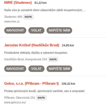
NIRE
(Studenec)
81,22 km
Naše vize je usnadnit všem zákazníkům výběr koupelnových, ...
Studenec
466
MAPA
www.nire.cz
NAVIGOVAT
VOLAT
NAPIŠTE NÁM
Jaroslav Krištof
(Havlíčkův Brod)
24,85 km
Prodáváme obklady, dlažby a vybavení koupelen.
Havlíčkův Brod
,
Humpolecká 254
MAPA
NAVIGOVAT
VOLAT
NAPIŠTE NÁM
Gelco, s.r.o.
(Příbram - Příbram I)
106,42 km
Prodej sprchových koutů, sprchových vaniček, van a umyvadel.
Příbram
,
Obecnická 291
MAPA
www.gelcocz.eu/