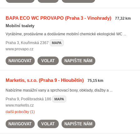
BAPA ECO WC PROVAPO
(Praha 3 - Vinohrady)
77,32 km
Mobilní toalety
Vyrábíme, prodáváme a dodáváme mobilní chemické ekologické WC ...
Praha 3
,
Kouřimská 2367
MAPA
www.provapo.cz
NAVIGOVAT
VOLAT
NAPIŠTE NÁM
Marketis, s.r.o.
(Praha 9 - Hloubětín)
75,15 km
Nabízíme masážní vany a sprchovací boxy, obklady, dlažby a ...
Praha 9
,
Poděbradská 186
MAPA
www.marketis.cz
další pobočky (1)
NAVIGOVAT
VOLAT
NAPIŠTE NÁM