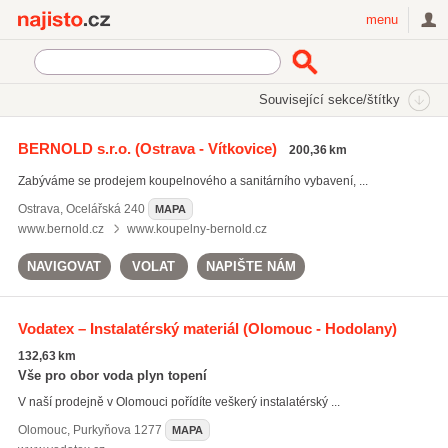
Najisto.cz
menu
SEKCE
ŠTÍTKY
Související sekce/štítky
Najisto.cz
Bydlení
Vybavení domácnosti
Sanitární výrobky
BERNOLD s.r.o.
(Ostrava - Vítkovice)
200,36 km
On-line prodej koupelnového vybavení a sanitární techniky
(191)
Zabýváme se prodejem koupelnového a sanitárního vybavení, ...
Ostrava
,
Ocelářská 240
MAPA
www.bernold.cz
www.koupelny-bernold.cz
NAVIGOVAT
VOLAT
NAPIŠTE NÁM
Vodatex – Instalatérský materiál
(Olomouc - Hodolany)
132,63 km
Vše pro obor voda plyn topení
V naší prodejně v Olomouci pořídíte veškerý instalatérský ...
Olomouc
,
Purkyňova 1277
MAPA