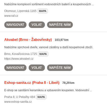
Nabízíme komplexní sortiment vodovodních baterií a koupelnových ...
Olomouc
,
Lipenská 1165
MAPA
www.raf.cz
NAVIGOVAT
VOLAT
NAPIŠTE NÁM
Akvabel
(Brno - Žabovřesky)
103,97 km
Nabízíme sprchové dveře, vanové zástěny a další koupelnové zboží.
Brno
,
Kovařovicova 1725
MAPA
https://www.akvabel.cz
NAVIGOVAT
VOLAT
NAPIŠTE NÁM
Eshop-sanita.cz
(Praha 8 - Libeň)
78,29 km
E-shop se sanitární keramikou a vybavením koupelen. Vodovodní ...
Praha 8
,
U Pekařky 484
MAPA
www.eshop-sanita.cz