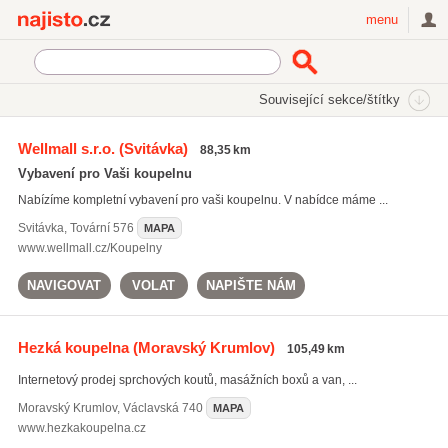
Najisto.cz
menu
SEKCE
ŠTÍTKY
Související sekce/štítky
Najisto.cz
Bydlení
Vybavení domácnosti
Sanitární výrobky
Wellmall s.r.o.
(Svitávka)
88,35 km
On-line prodej koupelnového vybavení a sanitární techniky
Vybavení pro Vaši koupelnu
Nabízíme kompletní vybavení pro vaši koupelnu. V nabídce máme ...
Svitávka
,
Tovární 576
MAPA
www.wellmall.cz/Koupelny
NAVIGOVAT
VOLAT
NAPIŠTE NÁM
Hezká koupelna
(Moravský Krumlov)
105,49 km
Internetový prodej sprchových koutů, masážních boxů a van, ...
Moravský Krumlov
,
Václavská 740
MAPA
www.hezkakoupelna.cz