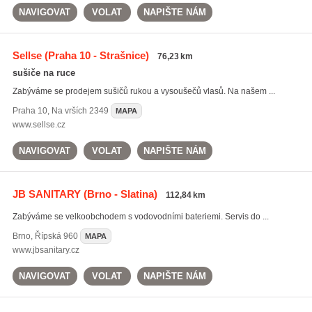
NAVIGOVAT
VOLAT
NAPIŠTE NÁM
Sellse
(Praha 10 - Strašnice)
76,23 km
sušiče na ruce
Zabýváme se prodejem sušičů rukou a vysoušečů vlasů. Na našem ...
Praha 10
,
Na vrších 2349
MAPA
www.sellse.cz
NAVIGOVAT
VOLAT
NAPIŠTE NÁM
JB SANITARY
(Brno - Slatina)
112,84 km
Zabýváme se velkoobchodem s vodovodními bateriemi. Servis do ...
Brno
,
Řípská 960
MAPA
www.jbsanitary.cz
NAVIGOVAT
VOLAT
NAPIŠTE NÁM