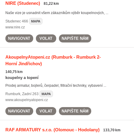
NIRE
(Studenec)
81,22 km
Naše vize je usnadnit všem zákazníkům výběr koupelnových, ...
Studenec
466
MAPA
www.nire.cz
NAVIGOVAT
VOLAT
NAPIŠTE NÁM
AkoupelnyAtopeni.cz
(Rumburk - Rumburk 2-
Horní Jindřichov)
140,75 km
koupelny a topení
Prodej armatur, bojlerů, čerpadel, filtrační techniky, vybavení ...
Rumburk
,
Zadní 263
MAPA
www.akoupelnyatopeni.cz
NAVIGOVAT
VOLAT
NAPIŠTE NÁM
RAF ARMATURY s.r.o.
(Olomouc - Hodolany)
133,70 km