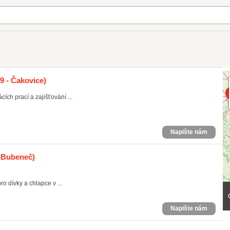
9 - Čakovice)
ích prací a zajišťování ...
Napište nám
- Bubeneč)
o dívky a chlapce v ...
Napište nám