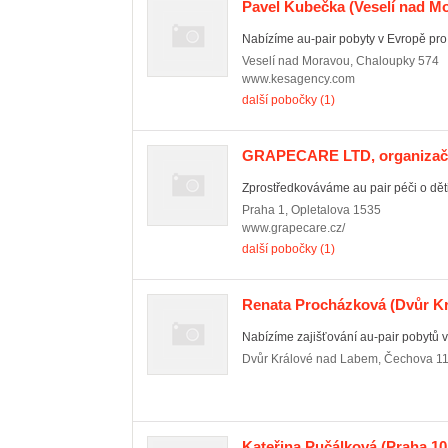
Pavel Kubečka
(Veselí nad M
Nabízíme au-pair pobyty v Evropě pro j
Veselí nad Moravou
,
Chaloupky 574
www.kesagency.com
další pobočky (1)
GRAPECARE LTD, organizačn
Zprostředkováváme au pair péči o děti,
Praha 1
,
Opletalova 1535
www.grapecare.cz/
další pobočky (1)
Renata Procházková
(Dvůr K
Nabízíme zajišťování au-pair pobytů 
Dvůr Králové nad Labem
,
Čechova 1
Kateřina Pučálková
(Praha 10 