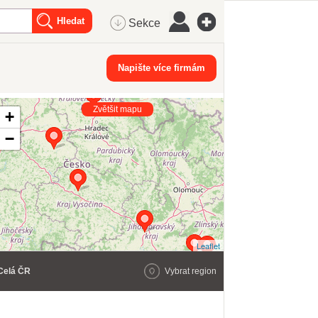
Sekce
Napište více firmám
Zvětšit mapu
+
−
Leaflet
Celá ČR
Vybrat region