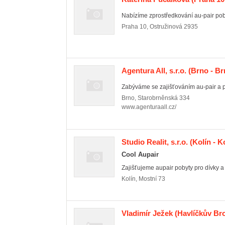
Nabízíme zprostředkování au-pair pobyt
Praha 10
,
Ostružinová 2935
Agentura All, s.r.o.
(Brno - Br
Zabýváme se zajišťováním au-pair a pr
Brno
,
Starobrněnská 334
www.agenturaall.cz/
Studio Realit, s.r.o.
(Kolín - Ko
Cool Aupair
Zajišťujeme aupair pobyty pro dívky a
Kolín
,
Mostní 73
Vladimír Ježek
(Havlíčkův Br