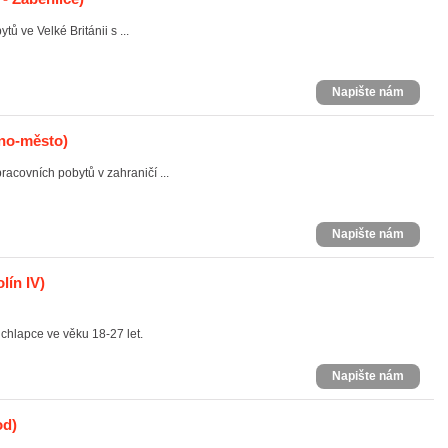
ů ve Velké Británii s ...
Napište nám
no-město)
acovních pobytů v zahraničí ...
Napište nám
lín IV)
 chlapce ve věku 18-27 let.
Napište nám
od)