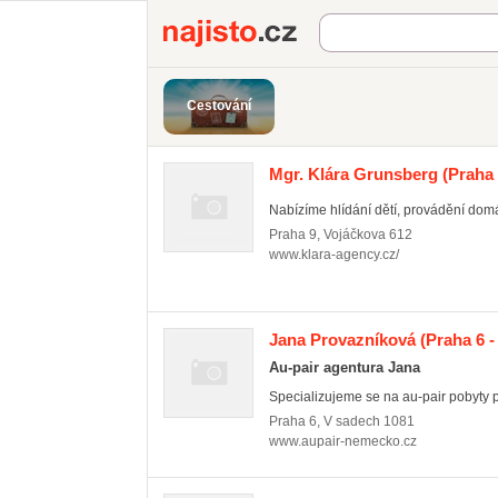
Najisto.cz
Cestování
Mgr. Klára Grunsberg
(Praha 
Nabízíme hlídání dětí, provádění domác
Praha 9
,
Vojáčkova 612
www.klara-agency.cz/
Jana Provazníková
(Praha 6 
Au-pair agentura Jana
Specializujeme se na au-pair pobyty pr
Praha 6
,
V sadech 1081
www.aupair-nemecko.cz