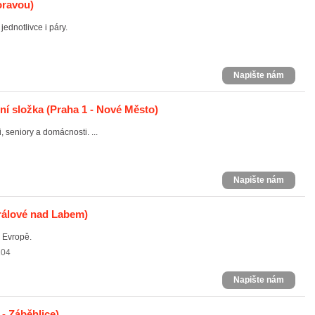
oravou)
ednotlivce i páry.
Napište nám
í složka
(Praha 1 - Nové Město)
 seniory a domácnosti. ...
Napište nám
rálové nad Labem)
v Evropě.
104
Napište nám
- Záběhlice)