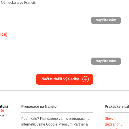
v Německu a ve Francii.
Napište nám
ice)
Napište nám
Načíst další výsledky
Propagace na Najisto
Praktické služ
Agentura Najisto
Podnikáte? Pomůžeme vám s propagací na
Slevy
internetu. Jsme Google Premium Partner a
Bezšanonu