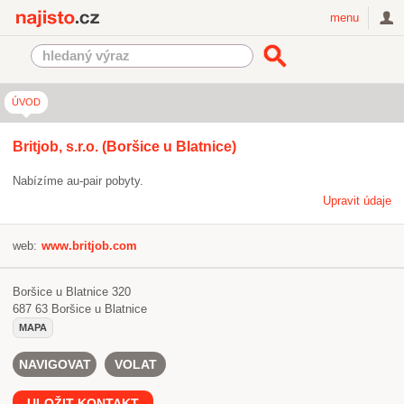
Najisto.cz
menu
ÚVOD
Britjob, s.r.o. (Boršice u Blatnice)
Nabízíme au-pair pobyty.
Upravit údaje
web:
www.britjob.com
Boršice u Blatnice 320
687 63
Boršice u Blatnice
MAPA
NAVIGOVAT
VOLAT
ULOŽIT KONTAKT