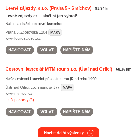
Levné zájezdy, s.r.o.
(Praha 5 - Smíchov)
81,34 km
Levné zájezdy.cz... stačí si jen vybrat!
Nabídka služeb cestovní kanceláře.
Praha 5
,
Zborovská 1204
MAPA
www.levnezajezdy.cz
NAVIGOVAT
VOLAT
NAPIŠTE NÁM
Cestovní kancelář MTM tour s.r.o.
(Ústí nad Orlicí)
68,36 km
Naše cestovní kancelář působí na trhu již od roku 1990 a ...
Ústí nad Orlicí
,
Lochmanova 177
MAPA
www.mtmtour.cz
další pobočky (3)
NAVIGOVAT
VOLAT
NAPIŠTE NÁM
Načíst další výsledky