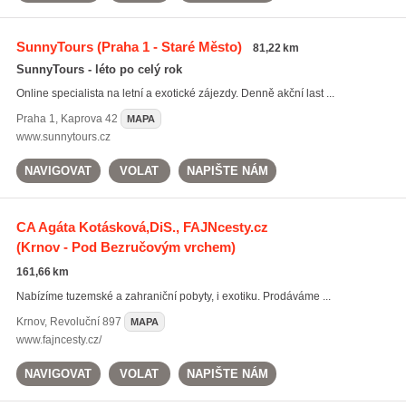
SunnyTours
(Praha 1 - Staré Město)
81,22 km
SunnyTours - léto po celý rok
Online specialista na letní a exotické zájezdy. Denně akční last ...
Praha 1
,
Kaprova 42
MAPA
www.sunnytours.cz
NAVIGOVAT
VOLAT
NAPIŠTE NÁM
CA Agáta Kotásková,DiS., FAJNcesty.cz
(Krnov - Pod Bezručovým vrchem)
161,66 km
Nabízíme tuzemské a zahraniční pobyty, i exotiku. Prodáváme ...
Krnov
,
Revoluční 897
MAPA
www.fajncesty.cz/
NAVIGOVAT
VOLAT
NAPIŠTE NÁM