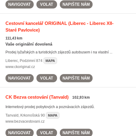
NAVIGOVAT
VOLAT
NAPIŠTE NÁM
Cestovní kancelář ORIGINAL
(Liberec - Liberec XII-
Staré Pavlovice)
111,43 km
Vaše originální dovolená
Prodej lyžařských a turistických zájezdů autobusem i na vlastní ...
Liberec
,
Podzimní 874
MAPA
www.ckoriginal.cz
NAVIGOVAT
VOLAT
NAPIŠTE NÁM
CK Bezva cestování
(Tanvald)
102,93 km
Internetový prodej pobytových a poznávacích zájezdů.
Tanvald
,
Krkonošská 90
MAPA
www.bezvacestovani.cz
NAVIGOVAT
VOLAT
NAPIŠTE NÁM