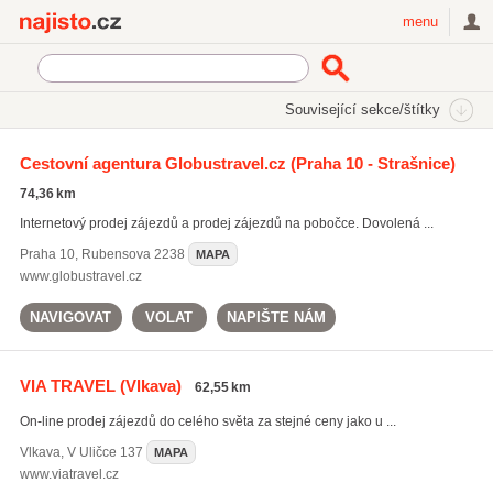
Najisto.cz
menu
SEKCE
ŠTÍTKY
Související sekce/štítky
Najisto.cz
Cestování a ubytování
Cestovní kanceláře a agentury
Cestovní agentura Globustravel.cz
(Praha 10 - Strašnice)
Zájezdy on-line
74,36 km
Internetový prodej zájezdů a prodej zájezdů na pobočce. Dovolená ...
Praha 10
,
Rubensova 2238
MAPA
www.globustravel.cz
NAVIGOVAT
VOLAT
NAPIŠTE NÁM
VIA TRAVEL
(Vlkava)
62,55 km
On-line prodej zájezdů do celého světa za stejné ceny jako u ...
Vlkava
,
V Uličce 137
MAPA
www.viatravel.cz