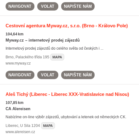
NAVIGOVAT
VOLAT
NAPIŠTE NÁM
Cestovní agentura Myway.cz, s.r.o.
(Brno - Královo Pole)
104,64 km
Myway.cz – internetový prodej zájezdů
Internetový prodej zájezdů do celého světa od českých i ...
Brno
,
Palackého třída 195
MAPA
www.myway.cz
NAVIGOVAT
VOLAT
NAPIŠTE NÁM
Aleš Tichý
(Liberec - Liberec XXX-Vratislavice nad Nisou)
107,85 km
CA Alereisen
Nabízíme on-line výběr zájezdů, ubytování a letenek od německých CK.
Liberec
,
U Sila 1204
MAPA
www.alereisen.cz