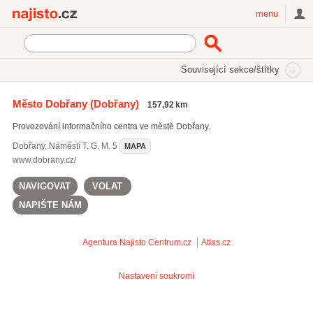
Najisto.cz
menu
SEKCE
ŠTÍTKY
Související sekce/štítky
Najisto.cz
Cestování a ubytování
Regionální informace
Město Dobřany
(Dobřany)
157,92 km
Turistická informační centra
Provozování informačního centra ve městě Dobřany.
Dobřany
,
Náměstí T. G. M. 5
MAPA
www.dobrany.cz/
NAVIGOVAT
VOLAT
NAPIŠTE NÁM
Agentura Najisto
Centrum.cz
Atlas.cz
Nastavení soukromí