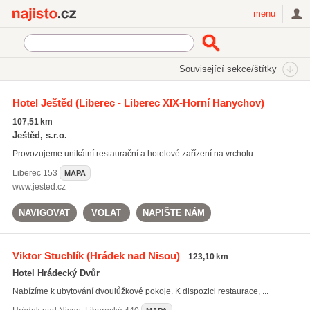
Najisto.cz
menu
SEKCE
ŠTÍTKY
Související sekce/štítky
Najisto.cz
Cestování a ubytování
Ubytování
Hotely
Hotel Ještěd
(Liberec - Liberec XIX-Horní Hanychov)
Tříhvězdičkové
107,51 km
Ještěd, s.r.o.
Provozujeme unikátní restaurační a hotelové zařízení na vrcholu ...
Liberec
153
MAPA
www.jested.cz
NAVIGOVAT
VOLAT
NAPIŠTE NÁM
Viktor Stuchlík
(Hrádek nad Nisou)
123,10 km
Hotel Hrádecký Dvůr
Nabízíme k ubytování dvoulůžkové pokoje. K dispozici restaurace, ...