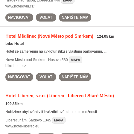
Hrádek nad Nisou
,
Liberecká 440
MAPA
www.hoteldvur.cz/
NAVIGOVAT
VOLAT
NAPIŠTE NÁM
Hotel Měděnec
(Nové Město pod Smrkem)
124,05 km
bike-Hotel
Hotel se zaměřením na cykloturistiku s vlastním parkováním, ...
Nové Město pod Smrkem
,
Husova 580
MAPA
bike-hotel.cz
NAVIGOVAT
VOLAT
NAPIŠTE NÁM
Hotel Liberec, s.r.o.
(Liberec - Liberec I-Staré Město)
109,85 km
Nabízíme ubytování v tříhvězdičkovém hotelu s možností ...
Liberec
,
nám. Šaldovo 1345
MAPA
www.hotel-liberec.eu