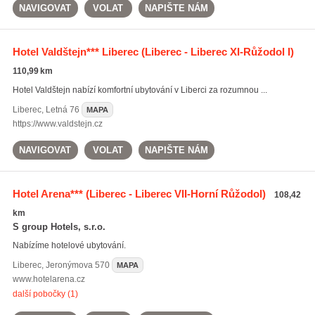
NAVIGOVAT
VOLAT
NAPIŠTE NÁM
Hotel Valdštejn*** Liberec
(Liberec - Liberec XI-Růžodol I)
110,99 km
Hotel Valdštejn nabízí komfortní ubytování v Liberci za rozumnou ...
Liberec
,
Letná 76
MAPA
https://www.valdstejn.cz
NAVIGOVAT
VOLAT
NAPIŠTE NÁM
Hotel Arena***
(Liberec - Liberec VII-Horní Růžodol)
108,42
km
S group Hotels, s.r.o.
Nabízíme hotelové ubytování.
Liberec
,
Jeronýmova 570
MAPA
www.hotelarena.cz
další pobočky (1)