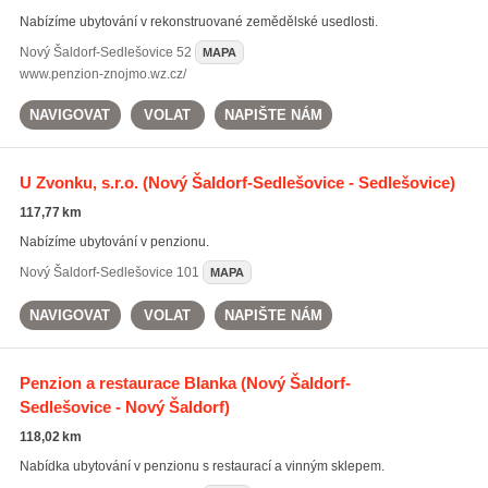
Nabízíme ubytování v rekonstruované zemědělské usedlosti.
Nový Šaldorf-Sedlešovice
52
MAPA
www.penzion-znojmo.wz.cz/
NAVIGOVAT
VOLAT
NAPIŠTE NÁM
U Zvonku, s.r.o.
(Nový Šaldorf-Sedlešovice - Sedlešovice)
117,77 km
Nabízíme ubytování v penzionu.
Nový Šaldorf-Sedlešovice
101
MAPA
NAVIGOVAT
VOLAT
NAPIŠTE NÁM
Penzion a restaurace Blanka
(Nový Šaldorf-
Sedlešovice - Nový Šaldorf)
118,02 km
Nabídka ubytování v penzionu s restaurací a vinným sklepem.