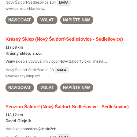
Nový Šaldorf-Sedlešovice
164
MAPA
www.pension-blanka.cz
NAVIGOVAT
VOLAT
NAPIŠTE NÁM
Krásný Sklep
(Nový Šaldorf-Sedlešovice - Sedlešovice)
117,08 km
Krásný sklep, s.r.o.
Vinný sklep s ubytováním v obci Nový Šaldorf v okolí města ...
Nový Šaldorf-Sedlešovice
30
MAPA
www.krasnysklep.cz/
NAVIGOVAT
VOLAT
NAPIŠTE NÁM
Penzion Šaldorf
(Nový Šaldorf-Sedlešovice - Sedlešovice)
118,12 km
David Olejník
Nabídka pohostinských služeb.