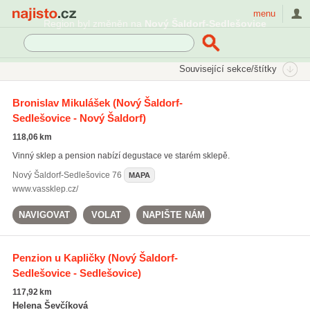
Najisto.cz
menu
SEKCE
ŠTÍTKY
Související sekce/štítky
Najisto.cz
Cestování a ubytování
Ubytování
Penziony
Bronislav Mikulášek
(Nový Šaldorf-
Sedlešovice - Nový Šaldorf)
118,06 km
Vinný sklep a pension nabízí degustace ve starém sklepě.
Nový Šaldorf-Sedlešovice
76
MAPA
www.vassklep.cz/
NAVIGOVAT
VOLAT
NAPIŠTE NÁM
Penzion u Kapličky
(Nový Šaldorf-
Sedlešovice - Sedlešovice)
117,92 km
Helena Ševčíková