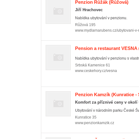
Penzion Růžák
(Růžová)
Jiří Hrachovec
Nabídka ubytování v penzionu.
Růžová
195
www.mydlarnarubens.cz/ubytovani-v
Pension a restaurant VESNA
Nabídka ubytování v penzionu s vlastn
Srbská Kamenice
61
www.ceskehory.cz/vesna
Penzion Kamzík
(Kunratice -
Komfort za příznivé ceny v okol
Ubytování v národním parku České Švýc
Kunratice
35
www.penzionkamzik.cz