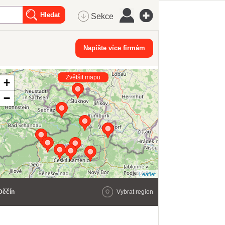
Sekce
Napište více firmám
Zvětšit mapu
+
−
Leaflet
Děčín
Vybrat region