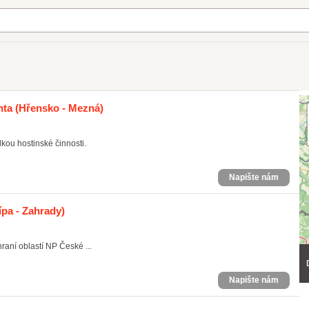
nta
(Hřensko - Mezná)
kou hostinské činnosti.
Napište nám
pa - Zahrady)
aní oblastí NP České ...
Napište nám