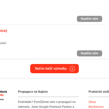
Napište nám
ice)
urací.
Napište nám
Načíst další výsledky
Propagace na Najisto
Praktické služ
Agentura Najisto
Podnikáte? Pomůžeme vám s propagací na
Slevy
internetu. Jsme Google Premium Partner a
Bezšanonu