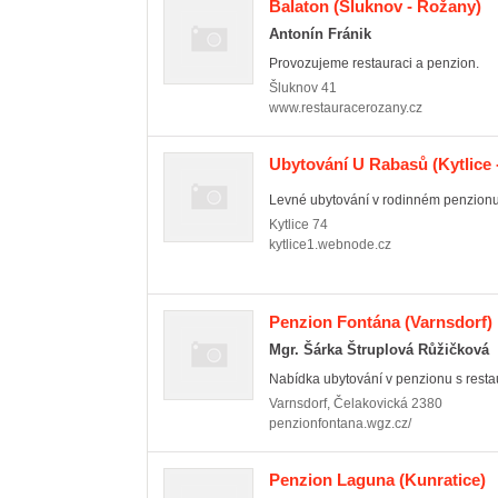
Balaton
(Šluknov - Rožany)
Antonín Fránik
Provozujeme restauraci a penzion.
Šluknov
41
www.restauracerozany.cz
Ubytování U Rabasů
(Kytlice 
Levné ubytování v rodinném penzionu
Kytlice
74
kytlice1.webnode.cz
Penzion Fontána
(Varnsdorf)
Mgr. Šárka Štruplová Růžičková
Nabídka ubytování v penzionu s resta
Varnsdorf
,
Čelakovická 2380
penzionfontana.wgz.cz/
Penzion Laguna
(Kunratice)