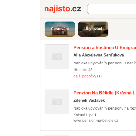
Najisto.cz
Cestování
Ubytování
Pension a hostinec U Emigra
Alla Alexejevna Serďuková
Nabídka ubytování v pensionu s nabíd
Hřensko
43
další pobočky (1)
Penzion Na Bělidle
(Krásná Lí
Zdenek Vaclavek
Nabídka ubytování v penzionu na rozhr
Krásná Lípa
1
www.penzion-na-belidle.cz