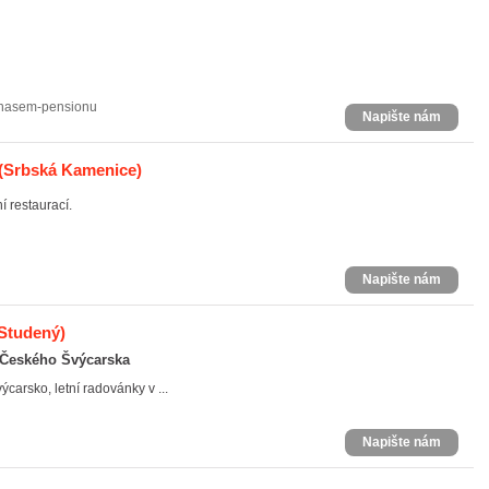
-nasem-pensionu
Napište nám
(Srbská Kamenice)
í restaurací.
Napište nám
 Studený)
í Českého Švýcarska
arsko, letní radovánky v ...
Napište nám