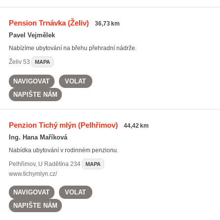
Pension Trnávka
(Želiv)
36,73 km
Pavel Vejmělek
Nabízíme ubytování na břehu přehradní nádrže.
Želiv
53
MAPA
NAVIGOVAT
VOLAT
NAPIŠTE NÁM
Penzion Tichý mlýn
(Pelhřimov)
44,42 km
Ing. Hana Maříková
Nabídka ubytování v rodinném penzionu.
Pelhřimov
,
U Radětína 234
MAPA
www.tichymlyn.cz/
NAVIGOVAT
VOLAT
NAPIŠTE NÁM