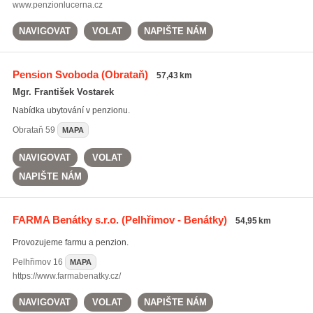
www.penzionlucerna.cz
NAVIGOVAT
VOLAT
NAPIŠTE NÁM
Pension Svoboda
(Obrataň)
57,43 km
Mgr. František Vostarek
Nabídka ubytování v penzionu.
Obrataň
59
MAPA
NAVIGOVAT
VOLAT
NAPIŠTE NÁM
FARMA Benátky s.r.o.
(Pelhřimov - Benátky)
54,95 km
Provozujeme farmu a penzion.
Pelhřimov
16
MAPA
https://www.farmabenatky.cz/
NAVIGOVAT
VOLAT
NAPIŠTE NÁM