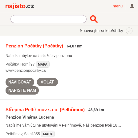
Najisto.cz
menu
SEKCE
ŠTÍTKY
Související sekce/štítky
Najisto.cz
Cestování a ubytování
Ubytování
Penziony
Penzion Počátky
(Počátky)
64,07 km
Nabídka ubytovacích služeb v penzionu.
Počátky
,
Horní 97
MAPA
www.penzionpocatky.cz/
NAVIGOVAT
VOLAT
NAPIŠTE NÁM
Střepina Pelhřimov s.r.o.
(Pelhřimov)
46,69 km
Penzion Vinárna Lucerna
Nabízíme vám útulné ubytování v Pelhřimově. Náš penzion tvoří 18 ...
Pelhřimov
,
Solní 855
MAPA