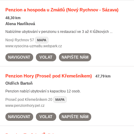
Penzion a hospoda u Zmátlů
(Nový Rychnov - Sázava)
48,30 km
Alena Havlíková
Nabízíme ubytování v penzionu s restaurací ve 3 až 4 lůžkových ...
Nový Rychnov
57
MAPA
www.vysocina-uzmatlu.webpark.cz
NAVIGOVAT
VOLAT
NAPIŠTE NÁM
Penzion Hory
(Proseč pod Křemešníkem)
47,79 km
Oldřich Bartoň
Penzion nabízí ubytování s kapacitou 12 osob.
Proseč pod Křemešníkem
20
MAPA
www.penzionhory.pel.cz
NAVIGOVAT
VOLAT
NAPIŠTE NÁM