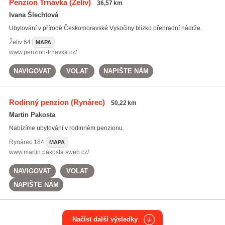
Penzion Trnávka
(Želiv)
36,57 km
Ivana Šlechtová
Ubytování v přírodě Českomoravské Vysočiny blízko přehradní nádrže.
Želiv
64
MAPA
www.penzion-trnavka.cz/
NAVIGOVAT
VOLAT
NAPIŠTE NÁM
Rodinný penzion
(Rynárec)
50,22 km
Martin Pakosta
Nabízíme ubytování v rodinném penzionu.
Rynárec
184
MAPA
www.martin.pakosta.sweb.cz/
NAVIGOVAT
VOLAT
NAPIŠTE NÁM
Načíst další výsledky