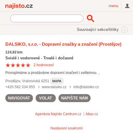
Najisto.cz
menu
SEKCE
ŠTÍTKY
Související sekce/štítky
Najisto.cz
Doprava
Dopravní značení a signalizace
DALSIKO, s.r.o. - Dopravní značky a značení
(Prostějov)
124,92 km
Svislé i vodorovné - Trvalé i dočasné
2
hodnocení
Pronajímáme a prodáváme dopravní značení i světelnou ...
Prostějov
,
Vrahovická 4251
MAPA
+420 582 334 955
www.dalsiko.cz
info@dalsiko.cz
NAVIGOVAT
VOLAT
NAPIŠTE NÁM
Agentura Najisto
Centrum.cz
Atlas.cz
Nastavení soukromí