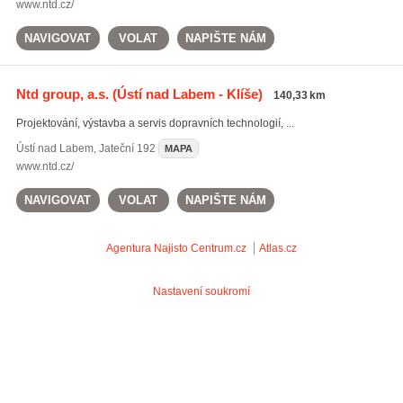
www.ntd.cz/
NAVIGOVAT
VOLAT
NAPIŠTE NÁM
Ntd group, a.s.
(Ústí nad Labem - Klíše)
140,33 km
Projektování, výstavba a servis dopravních technologií, ...
Ústí nad Labem
,
Jateční 192
MAPA
www.ntd.cz/
NAVIGOVAT
VOLAT
NAPIŠTE NÁM
Agentura Najisto
Centrum.cz
Atlas.cz
Nastavení soukromí