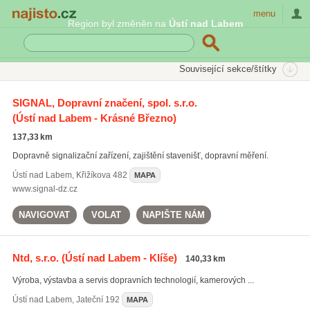
Najisto.cz
menu
Region byl změněn na
Ústí nad Labem
SEKCE
ŠTÍTKY
Související sekce/štítky
Najisto.cz
Doprava
Dopravní značení a signalizace
SIGNAL, Dopravní značení, spol. s.r.o.
(Ústí nad Labem - Krásné Březno)
137,33 km
Dopravně signalizační zařízení, zajištění stavenišť, dopravní měření.
Ústí nad Labem
,
Křižíkova 482
MAPA
www.signal-dz.cz
NAVIGOVAT
VOLAT
NAPIŠTE NÁM
Ntd, s.r.o.
(Ústí nad Labem - Klíše)
140,33 km
Výroba, výstavba a servis dopravních technologií, kamerových ...
Ústí nad Labem
,
Jateční 192
MAPA