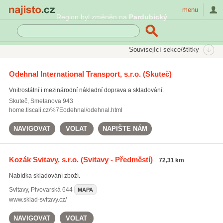
Najisto.cz
menu
Region byl změněn na
Pardubický
SEKCE
ŠTÍTKY
Související sekce/štítky
Najisto.cz
Doprava
Logistické služby a skladování
Sklady
Odehnal International Transport, s.r.o.
(Skuteč)
Vnitrostátní i mezinárodní nákladní doprava a skladování.
Skuteč
,
Smetanova 943
home.tiscali.cz/%7Eodehnal/odehnal.html
NAVIGOVAT
VOLAT
NAPIŠTE NÁM
Kozák Svitavy, s.r.o.
(Svitavy - Předměstí)
72,31 km
Nabídka skladování zboží.
Svitavy
,
Pivovarská 644
MAPA
www.sklad-svitavy.cz/
NAVIGOVAT
VOLAT