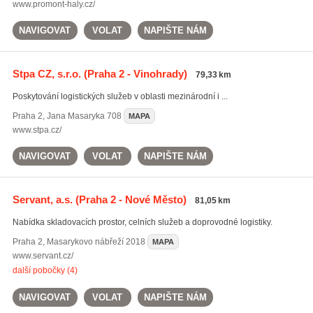
www.promont-haly.cz/
NAVIGOVAT
VOLAT
NAPIŠTE NÁM
Stpa CZ, s.r.o.
(Praha 2 - Vinohrady)
79,33 km
Poskytování logistických služeb v oblasti mezinárodní i ...
Praha 2
,
Jana Masaryka 708
MAPA
www.stpa.cz/
NAVIGOVAT
VOLAT
NAPIŠTE NÁM
Servant, a.s.
(Praha 2 - Nové Město)
81,05 km
Nabídka skladovacích prostor, celních služeb a doprovodné logistiky.
Praha 2
,
Masarykovo nábřeží 2018
MAPA
www.servant.cz/
další pobočky (4)
NAVIGOVAT
VOLAT
NAPIŠTE NÁM