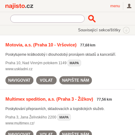
Najisto.cz
menu
SEKCE
ŠTÍTKY
Související sekce/štítky
Najisto.cz
Doprava
Logistické služby a skladování
Sklady
Motovia, a.s.
(Praha 10 - Vršovice)
77,68 km
Poskytujeme krátkodobý i dlouhodobý pronájem skladů a kanceláří.
Praha 10
,
Nad Vinným potokem 1149
MAPA
www.uskladni.cz
NAVIGOVAT
VOLAT
NAPIŠTE NÁM
Multimex spedition, a.s.
(Praha 3 - Žižkov)
77,56 km
Poskytování přepravních, skladovacích a logistických služeb.
Praha 3
,
Jana Želivského 2200
MAPA
www.multimex.cz/
NAVIGOVAT
VOLAT
NAPIŠTE NÁM