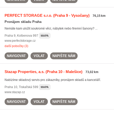
PERFECT STORAGE s.r.o.
(Praha 9 - Vysočany)
76,15 km
Pronájem skladu Praha
Nemáte kam uložit soukromé věci, nábytek nebo firemní šanony? ...
Praha 9
,
Kolbenova 997
MAPA
www.perfectstorage.cz
další pobočky (3)
NAVIGOVAT
VOLAT
NAPIŠTE NÁM
Stazap Properties, a.s.
(Praha 10 - Malešice)
73,02 km
Nabízíme skladový servis pro zákazníky, pronájem skladů a kanceláří.
Praha 10
,
Tiskařská 599
MAPA
www.stazap.cz
NAVIGOVAT
VOLAT
NAPIŠTE NÁM