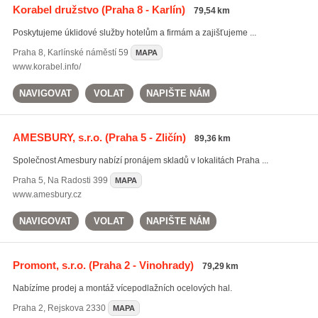
Korabel družstvo
(Praha 8 - Karlín)
79,54 km
Poskytujeme úklidové služby hotelům a firmám a zajišťujeme ...
Praha 8
,
Karlínské náměstí 59
MAPA
www.korabel.info/
NAVIGOVAT
VOLAT
NAPIŠTE NÁM
AMESBURY, s.r.o.
(Praha 5 - Zličín)
89,36 km
Společnost Amesbury nabízí pronájem skladů v lokalitách Praha ...
Praha 5
,
Na Radosti 399
MAPA
www.amesbury.cz
NAVIGOVAT
VOLAT
NAPIŠTE NÁM
Promont, s.r.o.
(Praha 2 - Vinohrady)
79,29 km
Nabízíme prodej a montáž vícepodlažních ocelových hal.
Praha 2
,
Rejskova 2330
MAPA