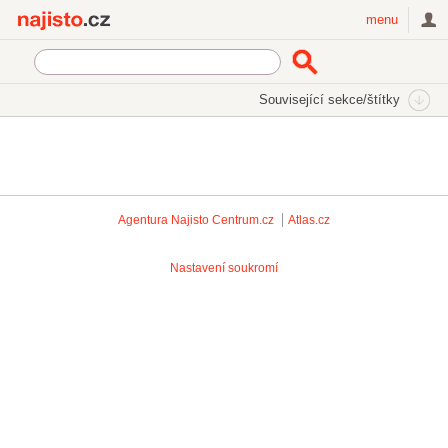
Najisto.cz
menu
Související sekce/štítky
Agentura Najisto
Centrum.cz
Atlas.cz
Nastavení soukromí