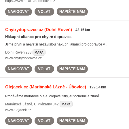
https://www.lucart-automotive.cz
NAVIGOVAT
VOLAT
NAPIŠTE NÁM
Chytrydopravce.cz
(Dolní Roveň)
43,15 km
Nákupní aliance pro chytré dopravce.
Jsme první a největší nezávislou nákupní aliancí pro dopravce v ...
Dolní Roveň
288
MAPA
www.chytrydopravce.cz
NAVIGOVAT
VOLAT
NAPIŠTE NÁM
Olejacek.cz
(Mariánské Lázně - Úšovice)
199,54 km
Prodáváme motorové oleje, olejové filtry, autochemii a zimní ...
Mariánské Lázně
,
U Mlékárny 342
MAPA
www.olejacek.cz
NAVIGOVAT
VOLAT
NAPIŠTE NÁM