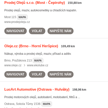
Prodej Olejů s.r.o.
(Most - Čepirohy)
150,88 km
Prodej olejů, maziv, autokosmetiky a chladících kapalin.
Most
115
MAPA
www.prodejoleju.cz
NAVIGOVAT
VOLAT
NAPIŠTE NÁM
Oleje.cz
(Brno - Horní Heršpice)
109,49 km
Nákup, výroba a prodej olejů, maziv, přísad a aditiv.
Brno
,
Pražákova 213
MAPA
www.oleje.cz
www.ekolube.cz
NAVIGOVAT
VOLAT
NAPIŠTE NÁM
LucArt Automotive
(Ostrava - Hulváky)
198,96 km
Prodej motorových olejů, autobaterií, motobaterií, filtrů a ...
Ostrava
,
Sokola Tůmy 1536
MAPA