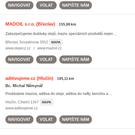
NAVIGOVAT
VOLAT
NAPIŠTE NÁM
MADOIL s.r.o.
(Břeclav)
155,98 km
Zabezpečujeme dodávky olejů, maziv, speciálních produktů nejen ...
Břeclav
,
Sovadinova 3552
MAPA
www.olejecz.cz
www.madoil.cz
NAVIGOVAT
VOLAT
NAPIŠTE NÁM
aditivujeme.cz
(Hlučín)
195,11 km
Bc. Michal Němynář
Prodáváme maziva, aditiva do oleje, aditiva do nafty, benzínu a ...
Hlučín
,
Cihelní 1347
MAPA
www.aditivujeme.cz
NAVIGOVAT
VOLAT
NAPIŠTE NÁM