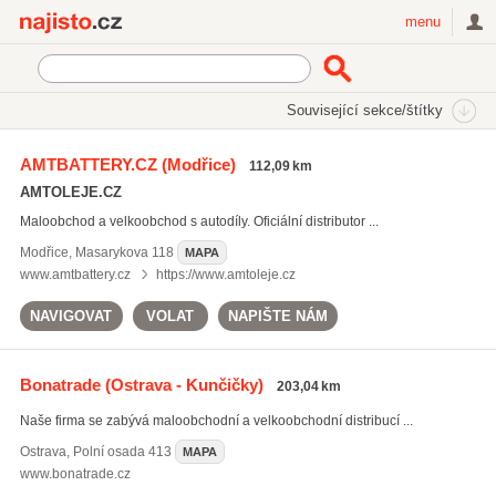
Najisto.cz
menu
SEKCE
ŠTÍTKY
Související sekce/štítky
Najisto.cz
Internetové obchody a služby
On-line obchody
AMTBATTERY.CZ
(Modřice)
112,09 km
Auto-moto
Oleje a maziva
AMTOLEJE.CZ
Maloobchod a velkoobchod s autodíly. Oficiální distributor ...
Modřice
,
Masarykova 118
MAPA
www.amtbattery.cz
https://www.amtoleje.cz
NAVIGOVAT
VOLAT
NAPIŠTE NÁM
Bonatrade
(Ostrava - Kunčičky)
203,04 km
Naše firma se zabývá maloobchodní a velkoobchodní distribucí ...
Ostrava
,
Polní osada 413
MAPA
www.bonatrade.cz