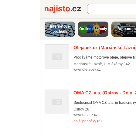
Najisto.cz
Internetové
On-line obchody
Auto-moto
obchody
Olejacek.cz
(Mariánské Lázně
Prodáváme motorové oleje, olejové filtr
Mariánské Lázně
,
U Mlékárny 342
www.olejacek.cz
OMA CZ, a.s.
(Ostrov - Dolní 
Společnost OMA CZ, a.s. je tradiční, ry
Ostrov
28
www.omacz.cz
další pobočky (6)