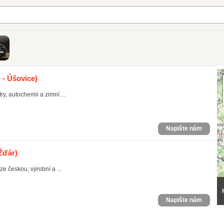
 - Úšovice)
y, autochemii a zimní ...
Napište nám
Žďár)
ze českou, výrobní a ...
Napište nám