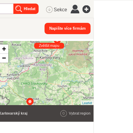
Sekce
Napište více firmám
Zvětšit mapu
+
−
Leaflet
Karlovarský kraj
Vybrat region