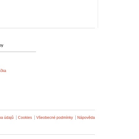
by
ačka
na údajů
Cookies
Všeobecné podmínky
Nápověda