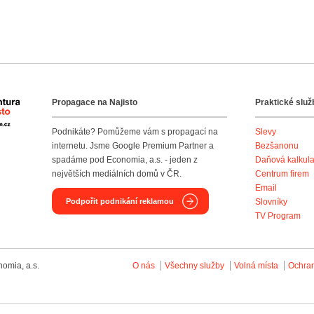
Propagace na Najisto
Praktické služ
Agentura Najisto
Podnikáte? Pomůžeme vám s propagací na
Slevy
internetu. Jsme Google Premium Partner a
Bezšanonu
spadáme pod Economia, a.s. - jeden z
Daňová kalkul
největších mediálních domů v ČR.
Centrum firem
Email
Podpořit podnikání reklamou
Slovníky
TV Program
omia, a.s.
O nás
Všechny služby
Volná místa
Ochra