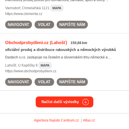
Internetový prodej potřeb pro domácnost, zahradu, sport a volný ...
Varnsdorf
,
Chmelařská 1121
MAPA
https://www.clementa.cz
NAVIGOVAT
VOLAT
NAPIŠTE NÁM
Obchodprobydleni.cz
(Lahošť)
150,66 km
oficiální prodej a distribuce rakouských a německých výrobků
Dastech s.r.o. zastupuje na českém a slovenském trhu německé a ...
Lahošť
,
U Kapličky 6
MAPA
https://www.obchodprobydleni.cz
NAVIGOVAT
VOLAT
NAPIŠTE NÁM
Načíst další výsledky
Agentura Najisto
Centrum.cz
Atlas.cz