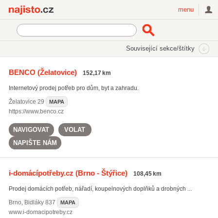
Najisto.cz
menu
SEKCE
ŠTÍTKY
Související sekce/štítky
Najisto.cz
Internetové obchody a služby
On-line obchody
BENCO
(Želatovice)
152,17 km
Dům, byt a zahrada
Domácí potřeby
Internetový prodej potřeb pro dům, byt a zahradu.
Želatovice
29
MAPA
https://www.benco.cz
NAVIGOVAT
VOLAT
NAPIŠTE NÁM
i-domácípotřeby.cz
(Brno - Štýřice)
108,45 km
Prodej domácích potřeb, nářadí, koupelnových doplňků a drobných ...
Brno
,
Bidláky 837
MAPA
www.i-domacipotreby.cz