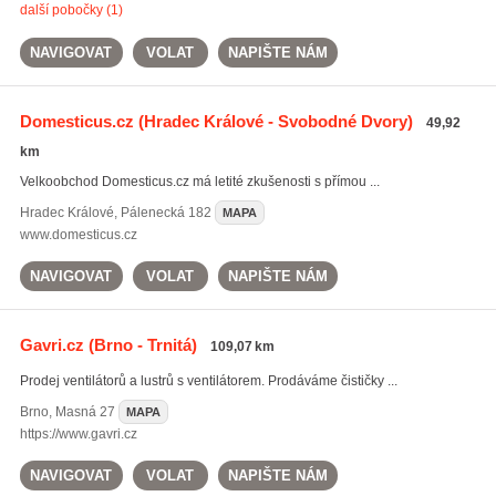
další pobočky (1)
NAVIGOVAT
VOLAT
NAPIŠTE NÁM
Domesticus.cz
(Hradec Králové - Svobodné Dvory)
49,92
km
Velkoobchod Domesticus.cz má letité zkušenosti s přímou ...
Hradec Králové
,
Pálenecká 182
MAPA
www.domesticus.cz
NAVIGOVAT
VOLAT
NAPIŠTE NÁM
Gavri.cz
(Brno - Trnitá)
109,07 km
Prodej ventilátorů a lustrů s ventilátorem. Prodáváme čističky ...
Brno
,
Masná 27
MAPA
https://www.gavri.cz
NAVIGOVAT
VOLAT
NAPIŠTE NÁM