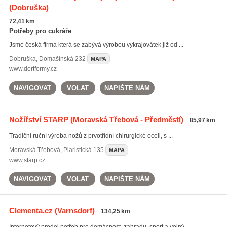
(Dobruška)
72,41 km
Potřeby pro cukráře
Jsme česká firma která se zabývá výrobou vykrajovátek již od ...
Dobruška
,
Domašínská 232
MAPA
www.dortformy.cz
NAVIGOVAT
VOLAT
NAPIŠTE NÁM
Nožířství STARP
(Moravská Třebová - Předměstí)
85,97 km
Tradiční ruční výroba nožů z prvotřídní chirurgické oceli, s ...
Moravská Třebová
,
Piaristická 135
MAPA
www.starp.cz
NAVIGOVAT
VOLAT
NAPIŠTE NÁM
Clementa.cz
(Varnsdorf)
134,25 km