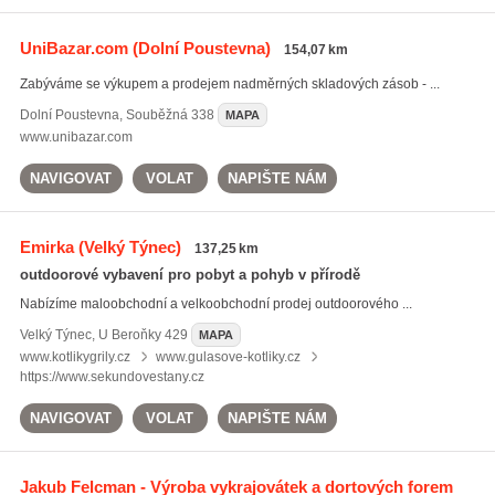
UniBazar.com
(Dolní Poustevna)
154,07 km
Zabýváme se výkupem a prodejem nadměrných skladových zásob - ...
Dolní Poustevna
,
Souběžná 338
MAPA
www.unibazar.com
NAVIGOVAT
VOLAT
NAPIŠTE NÁM
Emirka
(Velký Týnec)
137,25 km
outdoorové vybavení pro pobyt a pohyb v přírodě
Nabízíme maloobchodní a velkoobchodní prodej outdoorového ...
Velký Týnec
,
U Beroňky 429
MAPA
www.kotlikygrily.cz
www.gulasove-kotliky.cz
https://www.sekundovestany.cz
NAVIGOVAT
VOLAT
NAPIŠTE NÁM
Jakub Felcman - Výroba vykrajovátek a dortových forem