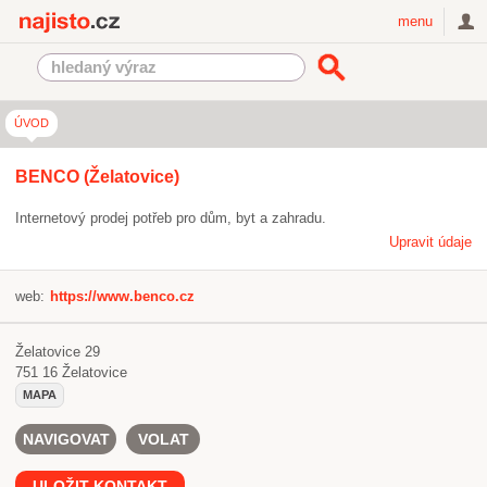
Najisto.cz
menu
ÚVOD
BENCO (Želatovice)
Internetový prodej potřeb pro dům, byt a zahradu.
Upravit údaje
web:
https://www.benco.cz
Želatovice 29
751 16
Želatovice
MAPA
NAVIGOVAT
VOLAT
ULOŽIT KONTAKT