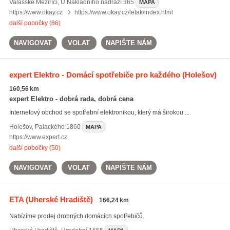
Valašské Meziříčí
,
U Nákladního nádraží 365
MAPA
https://www.okay.cz
https://www.okay.cz/letak/index.html
další pobočky (86)
NAVIGOVAT
VOLAT
NAPIŠTE NÁM
expert Elektro - Domácí spotřebiče pro každého
(Holešov)
160,56 km
expert Elektro - dobrá rada, dobrá cena
Internetový obchod se spotřební elektronikou, který má širokou ...
Holešov
,
Palackého 1860
MAPA
https://www.expert.cz
další pobočky (50)
NAVIGOVAT
VOLAT
NAPIŠTE NÁM
ETA
(Uherské Hradiště)
166,24 km
Nabízíme prodej drobných domácích spotřebičů.