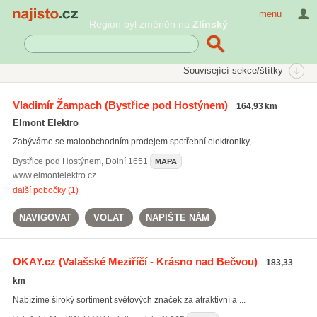
Najisto.cz
menu
Region byl změněn na
Zlínský
SEKCE
ŠTÍTKY
Související sekce/štítky
Najisto.cz
Internetové obchody a služby
On-line obchody
Vladimír Žampach
(Bystřice pod Hostýnem)
164,93 km
Dům, byt a zahrada
Domácí spotřebiče
Elmont Elektro
Zabýváme se maloobchodním prodejem spotřební elektroniky, ...
Bystřice pod Hostýnem
,
Dolní 1651
MAPA
www.elmontelektro.cz
další pobočky (1)
NAVIGOVAT
VOLAT
NAPIŠTE NÁM
OKAY.cz
(Valašské Meziříčí - Krásno nad Bečvou)
183,33
km
Nabízíme široký sortiment světových značek za atraktivní a ...