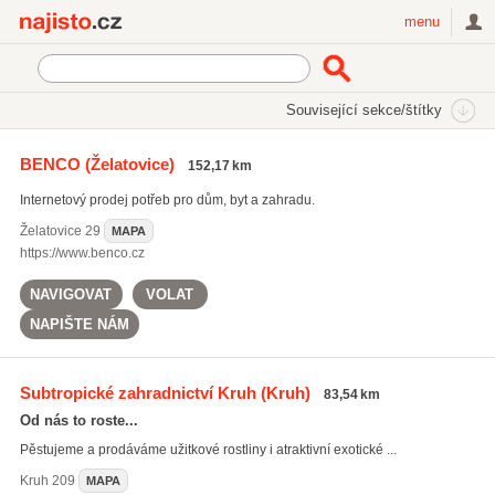
Najisto.cz
menu
SEKCE
ŠTÍTKY
Související sekce/štítky
Najisto.cz
Internetové obchody a služby
On-line obchody
BENCO
(Želatovice)
152,17 km
Dům, byt a zahrada
Zahradní potřeby a hnojiva
Internetový prodej potřeb pro dům, byt a zahradu.
Želatovice
29
MAPA
https://www.benco.cz
NAVIGOVAT
VOLAT
NAPIŠTE NÁM
Subtropické zahradnictví Kruh
(Kruh)
83,54 km
Od nás to roste...
Pěstujeme a prodáváme užitkové rostliny i atraktivní exotické ...
Kruh
209
MAPA