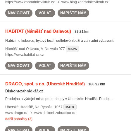
https://www.zahradnictvikruh.cz
www.blog.zahradnictvikruh.cz
NAVIGOVAT
VOLAT
NAPIŠTE NÁM
HABITAT
(Náměšť nad Oslavou)
83,81 km
Nabízíme koberce, bytový textil, outletové zboží a zahradní vybavení.
Náměšť nad Oslavou
,
V. Nezvala 977
MAPA
https://www.habitat-cz.cz
NAVIGOVAT
VOLAT
NAPIŠTE NÁM
DRAGO, spol. s r.o.
(Uherské Hradiště)
166,92 km
Diskont-zahrádkář.cz
Prodejna a výdejní místo pro e-shopy v Uherském Hradišti. Prodej ...
Uherské Hradiště
,
Na Rybníku 1057
MAPA
www.drago.cz
www.diskont-zahradkar.cz
další pobočky (3)
NAVIGOVAT
VOLAT
NAPIŠTE NÁM