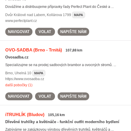
Dovážíme a distribuujeme přípravky řady Perfect Plant do České a ...
Dvůr Králové nad Labem
,
Kollárova 1799
MAPA
www.perfectplant.cz
NAVIGOVAT
VOLAT
NAPIŠTE NÁM
OVO-SADBA
(Brno - Trnitá)
107,88 km
Ovosadba.cz
Specializujme se na prodej sadbových brambor a ovocných stromů. ...
Brno
,
Uhelná 10
MAPA
https://www.ovosadba.cz
další pobočky (1)
NAVIGOVAT
VOLAT
NAPIŠTE NÁM
iTRUHLÍK
(Bludov)
105,16 km
Dřevěné truhlíky a květináče - funkční outfit moderního bydlení
Zabýváme se zakázkovou výrobou dřevěných truhlíků, květináčů a ...