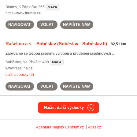
Bludov
,
K Zámečku 265
MAPA
https://www.itruhlik.cz
NAVIGOVAT
VOLAT
NAPIŠTE NÁM
Rašelina a.s. - Soběslav
(Soběslav - Soběslav II)
82,51 km
Zabýváme se těžbou rašeliny, výrobou a prodejem rašelinových ...
Soběslav
,
Na Pískách 488
MAPA
www.raselina.cz
další pobočky (2)
NAVIGOVAT
VOLAT
NAPIŠTE NÁM
Načíst další výsledky
Agentura Najisto
Centrum.cz
Atlas.cz