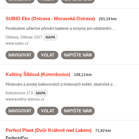
SUBIO Eko
(Ostrava - Moravská Ostrava)
201,19 km
Prodáváme užitečné přírodní bakterie a enzymy pro odstranění ...
Ostrava
,
Odboje 3327
MAPA
www.subio.cz
NAVIGOVAT
VOLAT
NAPIŠTE NÁM
Květiny Šíblová
(Kotvrdovice)
108,13 km
Pěstování a prodej balkonových a hrnkových květin, skalniček a ...
Kotvrdovice
273
MAPA
www.kvetiny-siblova.cz
NAVIGOVAT
VOLAT
NAPIŠTE NÁM
Perfect Plant
(Dvůr Králové nad Labem)
71,92 km
PerfectsPro