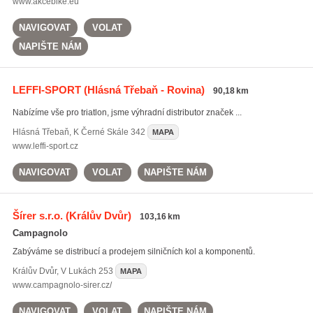
www.akcebike.eu
NAVIGOVAT
VOLAT
NAPIŠTE NÁM
LEFFI-SPORT
(Hlásná Třebaň - Rovina)
90,18 km
Nabízíme vše pro triatlon, jsme výhradní distributor značek ...
Hlásná Třebaň
,
K Černé Skále 342
MAPA
www.leffi-sport.cz
NAVIGOVAT
VOLAT
NAPIŠTE NÁM
Šírer s.r.o.
(Králův Dvůr)
103,16 km
Campagnolo
Zabýváme se distribucí a prodejem silničních kol a komponentů.
Králův Dvůr
,
V Lukách 253
MAPA
www.campagnolo-sirer.cz/
NAVIGOVAT
VOLAT
NAPIŠTE NÁM