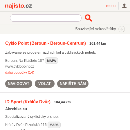
Najisto.cz
menu
SEKCE
ŠTÍTKY
Související sekce/štítky
Najisto.cz
Internetové obchody a služby
On-line obchody
Cyklo Point
(Beroun - Beroun-Centrum)
101,44 km
Sportovní potřeby a vybavení
Jízdní kola a cyklistické potřeby
Zabýváme se prodejem jízdních kol a cyklistických potřeb.
Beroun
,
Na Klášteře 107
MAPA
www.cyklopoint.cz
další pobočky (14)
NAVIGOVAT
VOLAT
NAPIŠTE NÁM
ID Sport
(Králův Dvůr)
104,44 km
Akcebike.eu
Specializovaný cyklistický e-shop.
Králův Dvůr
,
Plzeňská 216
MAPA