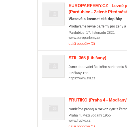
EUROPARFEMY.CZ - Levné pa
(Pardubice - Zelené Předměst
Vlasové a kosmetické doplňky
Prodáváme levné parfémy pro ženy a m
Pardubice
,
17. listopadu 2821
www.europarfemy.cz
další pobočky (2)
STIL 365
(Libišany)
Jsme dodavatel širokého sortimentu šk
Libišany
156
https://www.stil.cz
FRUTIKO
(Praha 4 - Modřany
Nabízíme prodej a rozvoz kytic z čers
Praha 4
,
Mezi vodami 1955
www.frutiko.cz
další pobočky (1)