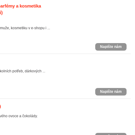
rfémy a kosmetika
í)
uže, kosmetiku v e-shopu i ...
Napište nám
olních potřeb, dárkových ...
Napište nám
)
tvého ovoce a čokolády.