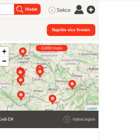
Sekce
Napište více firmám
Zvětšit mapu
+
−
Leaflet
Celá ČR
Vybrat region