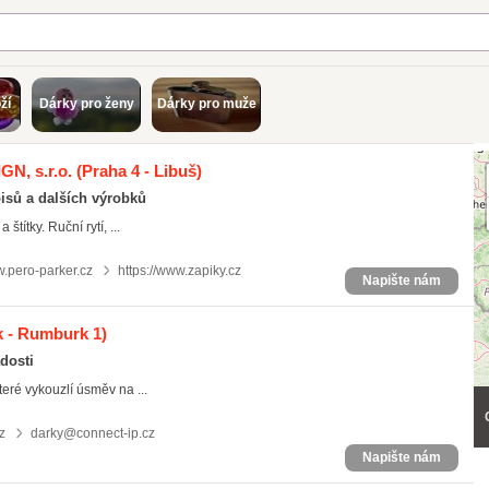
ží
Dárky pro ženy
Dárky pro muže
GN, s.r.o.
(Praha 4 - Libuš)
isů a dalších výrobků
títky. Ruční rytí, ...
w.pero-parker.cz
https://www.zapiky.cz
Napište nám
 - Rumburk 1)
dosti
teré vykouzlí úsměv na ...
z
darky@connect-ip.cz
Napište nám