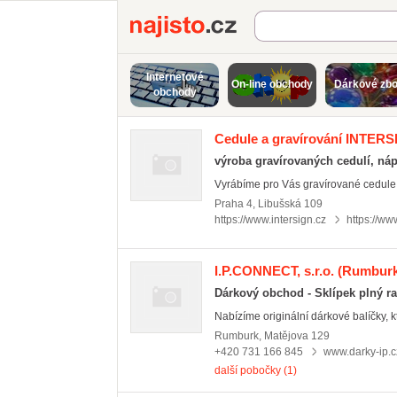
Najisto.cz
Internetové
On-line obchody
Dárkové zbo
obchody
Cedule a gravírování INTERSI
výroba gravírovaných cedulí, náp
Vyrábíme pro Vás gravírované cedule a š
Praha 4
,
Libušská 109
https://www.intersign.cz
https://ww
I.P.CONNECT, s.r.o.
(Rumburk
Dárkový obchod - Sklípek plný ra
Nabízíme originální dárkové balíčky, k
Rumburk
,
Matějova 129
+420 731 166 845
www.darky-ip.c
další pobočky (1)