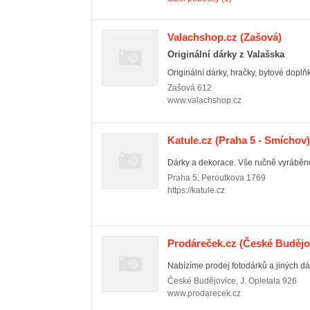
Valachshop.cz
(Zašová)
Originální dárky z Valašska
Originální dárky, hračky, bytové doplňk
Zašová
612
www.valachshop.cz
Katule.cz
(Praha 5 - Smíchov)
Dárky a dekorace. Vše ručně vyráběn
Praha 5
,
Peroutkova 1769
https://katule.cz
Prodáreček.cz
(České Budějov
Nabízíme prodej fotodárků a jiných dá
České Budějovice
,
J. Opletala 926
www.prodarecek.cz