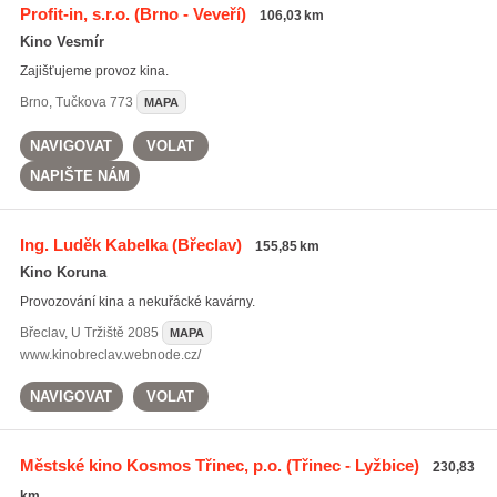
Profit-in, s.r.o.
(Brno - Veveří)
106,03 km
Kino Vesmír
Zajišťujeme provoz kina.
Brno
,
Tučkova 773
MAPA
NAVIGOVAT
VOLAT
NAPIŠTE NÁM
Ing. Luděk Kabelka
(Břeclav)
155,85 km
Kino Koruna
Provozování kina a nekuřácké kavárny.
Břeclav
,
U Tržiště 2085
MAPA
www.kinobreclav.webnode.cz/
NAVIGOVAT
VOLAT
Městské kino Kosmos Třinec, p.o.
(Třinec - Lyžbice)
230,83
km