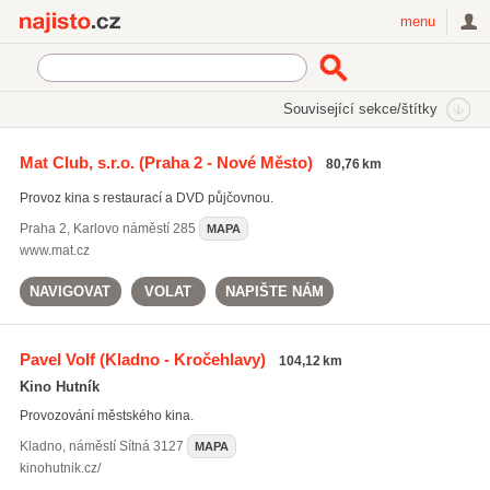
Najisto.cz
menu
SEKCE
ŠTÍTKY
Související sekce/štítky
Najisto.cz
Kultura a zábava
Kina
Mat Club, s.r.o.
(Praha 2 - Nové Město)
80,76 km
Multiplexy
(19)
Provoz kina s restaurací a DVD půjčovnou.
Letní kina
(11)
Praha 2
,
Karlovo náměstí 285
MAPA
www.mat.cz
NAVIGOVAT
VOLAT
NAPIŠTE NÁM
Pavel Volf
(Kladno - Kročehlavy)
104,12 km
Kino Hutník
Provozování městského kina.
Kladno
,
náměstí Sítná 3127
MAPA
kinohutnik.cz/