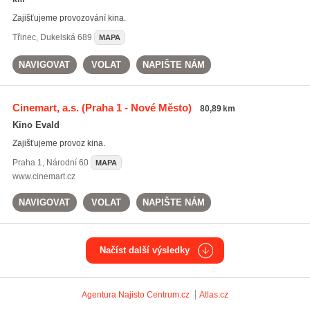
Zajišťujeme provozování kina.
Třinec
,
Dukelská 689
MAPA
NAVIGOVAT
VOLAT
NAPIŠTE NÁM
Cinemart, a.s.
(Praha 1 - Nové Město)
80,89 km
Kino Evald
Zajišťujeme provoz kina.
Praha 1
,
Národní 60
MAPA
www.cinemart.cz
NAVIGOVAT
VOLAT
NAPIŠTE NÁM
Načíst další výsledky
Agentura Najisto
Centrum.cz
Atlas.cz