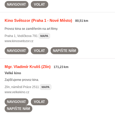
NAVIGOVAT
VOLAT
Kino Světozor
(Praha 1 - Nové Město)
80,51 km
Provoz kina se zaměřením na art filmy.
Praha 1
,
Vodičkova 791
MAPA
www.kinosvetozor.cz
NAVIGOVAT
VOLAT
NAPIŠTE NÁM
Mgr. Vladimír Kruliš
(Zlín)
171,23 km
Velké kino
Zajišťujeme provoz kina.
Zlín
,
náměstí Práce 2511
MAPA
www.velkekino.cz
NAVIGOVAT
VOLAT
NAPIŠTE NÁM