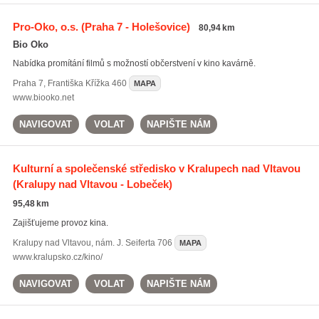
Pro-Oko, o.s.
(Praha 7 - Holešovice)
80,94 km
Bio Oko
Nabídka promítání filmů s možností občerstvení v kino kavárně.
Praha 7
,
Františka Křížka 460
MAPA
www.biooko.net
NAVIGOVAT
VOLAT
NAPIŠTE NÁM
Kulturní a společenské středisko v Kralupech nad Vltavou
(Kralupy nad Vltavou - Lobeček)
95,48 km
Zajišťujeme provoz kina.
Kralupy nad Vltavou
,
nám. J. Seiferta 706
MAPA
www.kralupsko.cz/kino/
NAVIGOVAT
VOLAT
NAPIŠTE NÁM