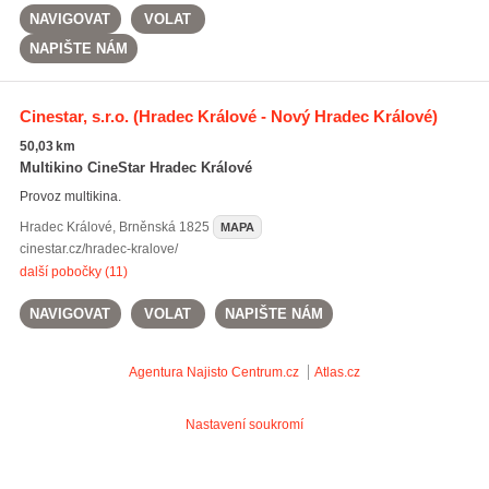
NAVIGOVAT
VOLAT
NAPIŠTE NÁM
Cinestar, s.r.o.
(Hradec Králové - Nový Hradec Králové)
50,03 km
Multikino CineStar Hradec Králové
Provoz multikina.
Hradec Králové
,
Brněnská 1825
MAPA
cinestar.cz/hradec-kralove/
další pobočky (11)
NAVIGOVAT
VOLAT
NAPIŠTE NÁM
Agentura Najisto
Centrum.cz
Atlas.cz
Nastavení soukromí