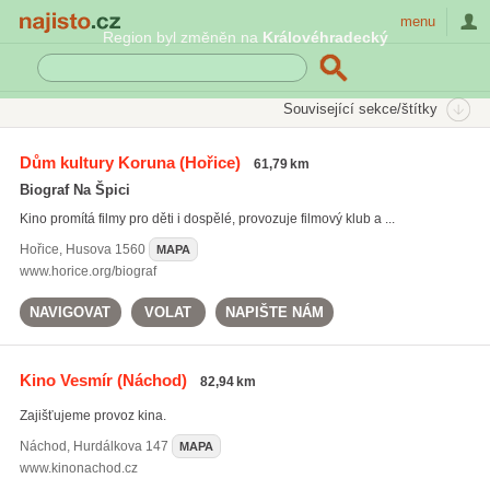
Najisto.cz
menu
Region byl změněn na
Královéhradecký
SEKCE
ŠTÍTKY
Související sekce/štítky
Najisto.cz
Kultura a zábava
Kina
Dům kultury Koruna
(Hořice)
61,79 km
Multiplexy
(19)
Biograf Na Špici
Letní kina
(11)
Kino promítá filmy pro děti i dospělé, provozuje filmový klub a ...
Hořice
,
Husova 1560
MAPA
www.horice.org/biograf
NAVIGOVAT
VOLAT
NAPIŠTE NÁM
Kino Vesmír
(Náchod)
82,94 km
Zajišťujeme provoz kina.
Náchod
,
Hurdálkova 147
MAPA
www.kinonachod.cz