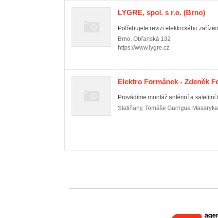
LYGRE, spol. s r.o.
(Brno)
Potřebujete revizi elektrického zaříz
Brno
,
Obřanská 132
https://www.lygre.cz
Elektro Formánek - Zdeněk 
Provádíme montáž anténní a satelitní te
Slatiňany
,
Tomáše Garrigue Masaryka