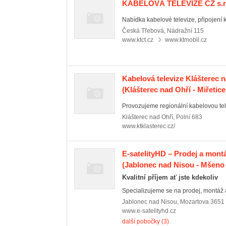
KABELOVÁ TELEVIZE CZ s.r.
Nabídka kabelové televize, připojení k 
Česká Třebová
,
Nádražní 115
www.ktct.cz
www.ktmobil.cz
Kabelová televize Klášterec na
(Klášterec nad Ohří - Miřetic
Provozujeme regionální kabelovou tel
Klášterec nad Ohří
,
Polní 683
www.ktklasterec.cz/
E-satelityHD – Prodej a montá
(Jablonec nad Nisou - Mšeno
Kvalitní příjem ať jste kdekoliv
Specializujeme se na prodej, montáž a 
Jablonec nad Nisou
,
Mozartova 3651
www.e-satelityhd.cz
další pobočky (3)