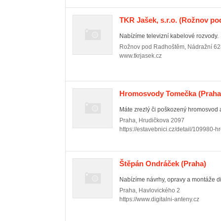
TKR Jašek, s.r.o.
(Rožnov po
Nabízíme televizní kabelové rozvody.
Rožnov pod Radhoštěm
,
Nádražní 62
www.tkrjasek.cz
Hromosvody Tomečka
(Praha
Máte zrezlý či poškozený hromosvod a c
Praha
,
Hrudičkova 2097
https://estavebnici.cz/detail/109980
Štěpán Ondráček
(Praha)
Nabízíme návrhy, opravy a montáže dig
Praha
,
Havlovického 2
https://www.digitalni-anteny.cz