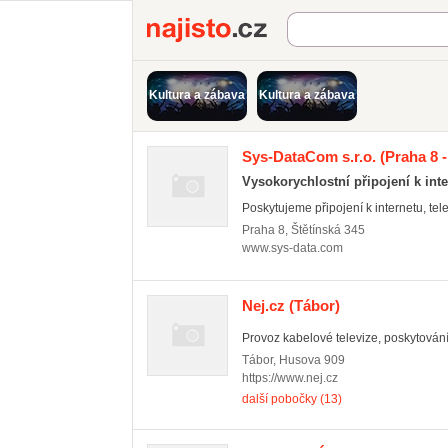
Najisto.cz
Kultura a zábava
Kultura a zábava
Sys-DataCom s.r.o.
(Praha 8 
Vysokorychlostní připojení k int
Poskytujeme připojení k internetu, telev
Praha 8
,
Štětínská 345
www.sys-data.com
Nej.cz
(Tábor)
Provoz kabelové televize, poskytování p
Tábor
,
Husova 909
https://www.nej.cz
další pobočky (13)