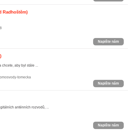
d Radhoštěm)
8
Napište nám
)
hcete, aby byl stále ...
-hromosvody-tomecka
Napište nám
itálních anténních rozvodů, ...
Napište nám