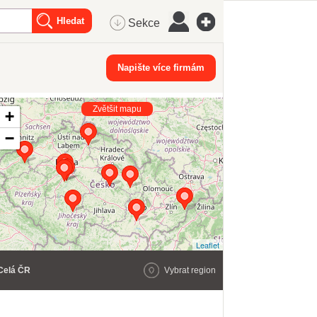
Sekce
Napište více firmám
Zvětšit mapu
+
−
Leaflet
Celá ČR
Vybrat region