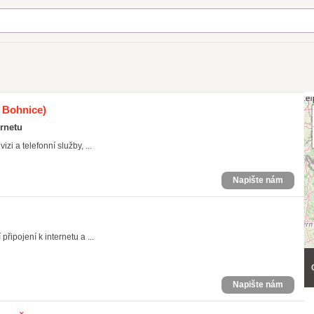
- Bohnice)
ernetu
izi a telefonní služby, ...
Napište nám
řipojení k internetu a ...
Napište nám