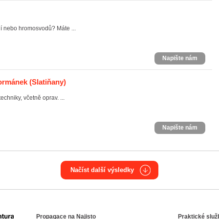
ení nebo hromosvodů? Máte ...
Napište nám
Formánek
(Slatiňany)
chniky, včetně oprav. ...
Napište nám
Načíst další výsledky
Propagace na Najisto
Praktické služ