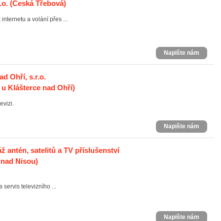
o.
(Česká Třebová)
internetu a volání přes ...
Napište nám
d Ohří, s.r.o.
e u Klášterce nad Ohří)
evizi.
Napište nám
ž antén, satelitů a TV příslušenství
 nad Nisou)
servis televizního ...
Napište nám